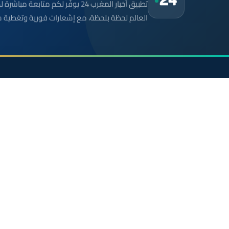
تطبيق أخبار المغرب 24 يوفّر لكم متا
العالم لحظة بلحظة، مع إشعارات فورية وتغطية 
موقع إخباري مستقل وشامل. تابعوا يومياً آخر الأخبار
السياسية والاقتصادية والرياضية والثقافية من المغرب.