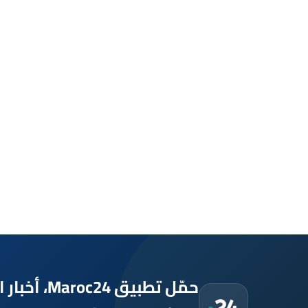
حمّل تطبيق Maroc24، أخبار المغرب تصلك أولاً