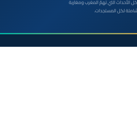
بعة مباشرة لكل الأحداث التي تهمّ المغرب ومغاربة
شاملة لكل المستجدات.
الأقسام
روابط مفيدة
أخبار وطنية
الملك محمد السادس
رياضة
ولي العهد الأمير مولاي
سياسة
مواقيت الصلاة بالمغرب
دولي
خريطة المغرب
جهات
الصحراء المغربية
صحة