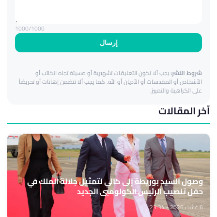
1000
/1000
إرسال
شروط النشر:
يجب ألا تكون التعليقات تشهيرية أو مسيئة تجاه الكاتب أو
الأشخاص أو المقدسات أو الأديان أو الله. كما يجب ألا تتضمن إهانات أو تحريضاً
على الكراهية والتمييز.
آخر المقالات
وصول السيد بوريطة إلى كالي لتمثيل جلالة الملك في
حفل تنصيب الرئيس الكولومبي الجديد
6 غشت 2026 - 23:34