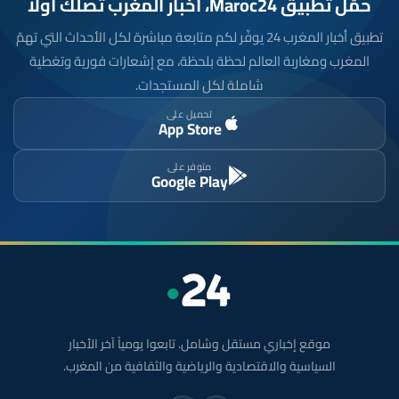
حمّل تطبيق Maroc24، أخبار المغرب تصلك أولاً
تطبيق أخبار المغرب 24 يوفّر لكم متابعة مباشرة لكل الأحداث التي تهمّ
المغرب ومغاربة العالم لحظة بلحظة، مع إشعارات فورية وتغطية
شاملة لكل المستجدات.
تحميل على
App Store
متوفر على
Google Play
موقع إخباري مستقل وشامل. تابعوا يومياً آخر الأخبار
السياسية والاقتصادية والرياضية والثقافية من المغرب.