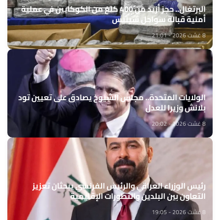
البرتغال.. حجز أزيد من 400 كلغ من الكوكايين في عملية
أمنية قبالة سواحل سينيس
8 غشت 2026 - 21:01
الولايات المتحدة.. مجلس الشيوخ يصادق على تعيين تود
بلانش وزيرا للعدل
8 غشت 2026 - 20:02
رئيس الوزراء العراقي والرئيس الفرنسي يبحثان تعزيز
التعاون بين البلدين والتطورات الإقليمية
8 غشت 2026 - 19:05