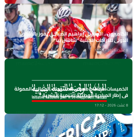
الكاميرون .. المغربي إبراهيم الصباحي يفوز بالسباق
الدولي للدراجات الجبلية "شانتال بيا"
8 غشت 2026 - 18:04
الخميسات ..افتتاح معرض للمنتوجات المجالية الممولة
في إطار المبادرة الوطنية للتنمية البشرية
8 غشت 2026 - 17:12