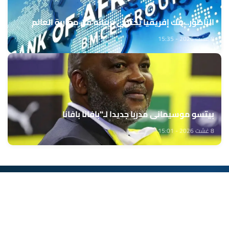
الناظور.. بنك إفريقيا يحتفي بزبنائه من مغاربة العالم
8 غشت 2026 - 15:35
بيتسو موسيماني مدربا جديدا لـ"بافانا بافانا
8 غشت 2026 - 15:01