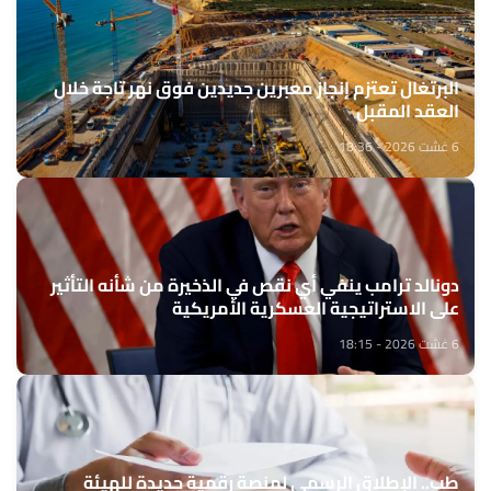
البرتغال تعتزم إنجاز معبرين جديدين فوق نهر تاجة خلال
العقد المقبل
6 غشت 2026 - 18:36
دونالد ترامب ينفي أي نقص في الذخيرة من شأنه التأثير
على الاستراتيجية العسكرية الأمريكية
6 غشت 2026 - 18:15
طب.. الإطلاق الرسمي لمنصة رقمية جديدة للهيئة