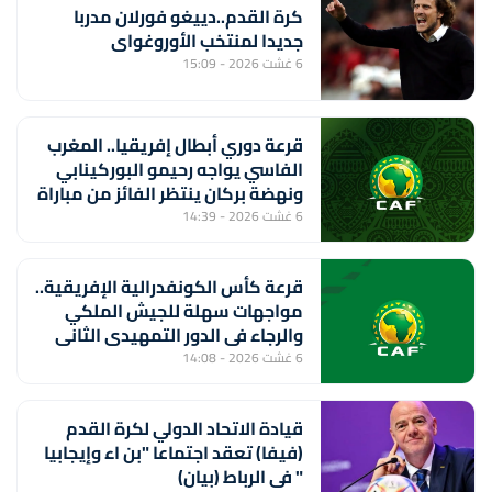
كرة القدم..دييغو فورلان مدربا
جديدا لمنتخب الأوروغواي
6 غشت 2026 - 15:09
قرعة دوري أبطال إفريقيا.. المغرب
الفاسي يواجه رحيمو البوركينابي
ونهضة بركان ينتظر الفائز من مباراة
ستار سبور السيراليوني وميدينا
6 غشت 2026 - 14:39
يونايتد الغامبي
قرعة كأس الكونفدرالية الإفريقية..
مواجهات سهلة للجيش الملكي
والرجاء في الدور التمهيدي الثاني
6 غشت 2026 - 14:08
قيادة الاتحاد الدولي لكرة القدم
(فيفا) تعقد اجتماعا "بن اء وإيجابيا
" في الرباط (بيان)