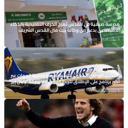
مدرسة صيفية في القدس تمزج الحرف التقليدية بالذكاء
الاصطناعي بدعم من وكالة بيت مال القدس الشريف
6 غشت 2026 - 16:09
المكتب الوطني المغربي للسياحة يعزز جاذبية الجهات عبر
أكبر برنامج على الإطلاق للربط الجوي مع شركة "رايان إير"
6 غشت 2026 - 15:36