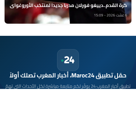
كرة القدم..دييغو فورلان مدربا جديدا لمنتخب الأوروغواي
6 غشت 2026 - 15:09
حمّل تطبيق Maroc24، أخبار المغرب تصلك أولاً
تطبيق أخبار المغرب 24 يوفّر لكم متابعة مباشرة لكل الأحداث التي تهمّ
المغرب ومغاربة العالم لحظة بلحظة، مع إشعارات فورية وتغطية
شاملة لكل المستجدات.
تحميل على
App Store
متوفر على
Google Play