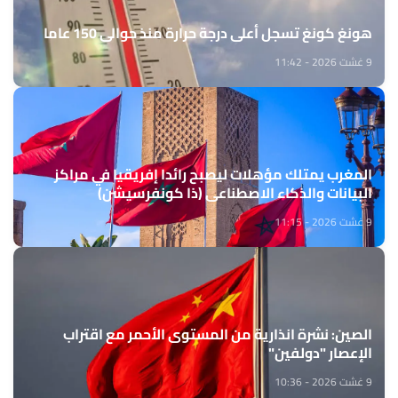
هونغ كونغ تسجل أعلى درجة حرارة منذ حوالي 150 عاما
9 غشت 2026 - 11:42
المغرب يمتلك مؤهلات ليصبح رائدا إفريقيا في مراكز
البيانات والذكاء الاصطناعي (ذا كونفرسيشن)
9 غشت 2026 - 11:15
الصين: نشرة انذارية من المستوى الأحمر مع اقتراب
الإعصار "دولفين"
9 غشت 2026 - 10:36