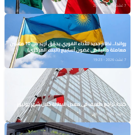
7 غشت 2026 - 20:31
رواندا.. نظام جديد للأداء الفوري يحقق أزيد من 10 ملايين
معاملة مالية في غضون أسابيع (البنك المركزي)
7 غشت 2026 - 19:23
كندا: تراجع طفيف في معدل البطالة خلال شهر يوليوز
7 غشت 2026 - 18:36