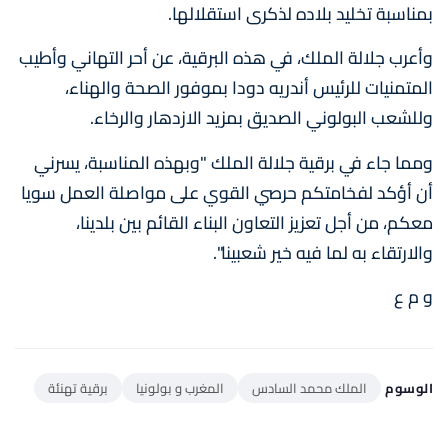
بمناسبة تخليد بلاده لذكرى استقلالها.
وأعرب جلالة الملك، في هذه البرقية، عن أحر التهاني وأطيب
المتمنيات للرئيس أندريه دودا بموفور الصحة والهناء،
وللشعب البولوني الصديق بمزيد الازدهار والرخاء.
ومما جاء في برقية جلالة الملك "وبهذه المناسبة، يسرني
أن أؤكد لفخامتكم حرصي القوي على مواصلة العمل سويا
معكم، من أجل تعزيز التعاون البناء القائم بين بلدينا،
والارتقاء به لما فيه خير شعبينا".
و م ع
الوسوم
الملك محمد السادس
المغرب و بولونيا
برقية تهنئة