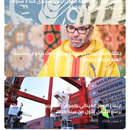
أسعار الغذاء العالمية تسجل أعلى مستوى منذ 3 سنوات
في يوليوز الماضي (الفاو)
7 غشت 2026 - 14:03
جلالة الملك يهنئ رئيس جمهورية كوت ديفوار بمناسبة
العيد الوطني لبلاده
7 غشت 2026 - 13:27
ارتفاع الرواج المينائي بالموانئ المغربية بـ14,4 في المائة
برسم الفصل الأول من سنة 2026
7 غشت 2026 - 13:06