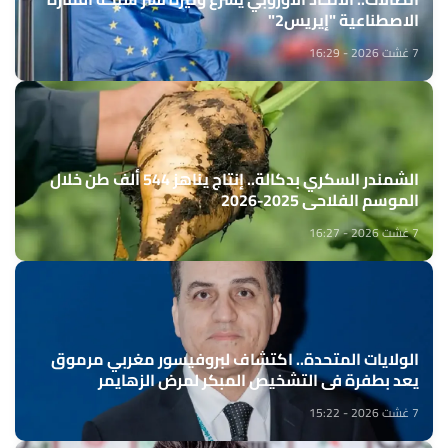
الاصطناعية "إيريس2"
7 غشت 2026 - 16:29
الشمندر السكري بدكالة.. إنتاج يناهز 544 ألف طن خلال
الموسم الفلاحي 2025-2026
7 غشت 2026 - 16:27
الولايات المتحدة.. اكتشاف لبروفيسور مغربي مرموق
يعد بطفرة في التشخيص المبكر لمرض الزهايمر
7 غشت 2026 - 15:22