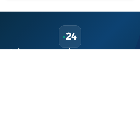
حمّل تطبيق Maroc24، أخبار المغرب تصلك أولاً
تطبيق أخبار المغرب 24 يوفّر لكم متابعة مباشرة لكل الأحداث التي تهمّ
المغرب ومغاربة العالم لحظة بلحظة، مع إشعارات فورية وتغطية
شاملة لكل المستجدات.
تحميل على
App Store
متوفر على
Google Play