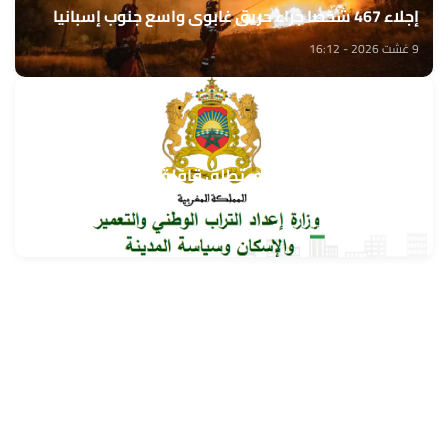
إجلاء 467 شخصا جراء حريق غابوي واسع جنوب إسبانيا
9 غشت 2026 - 16:12
وزارة إعداد التراب الوطني تطلق قافلة التعمير والإسكان
في خدمة مغاربة العالم
9 غشت 2026 - 15:32
حمّل تطبيق Maroc24، أخبار المغرب تصلك أولاً