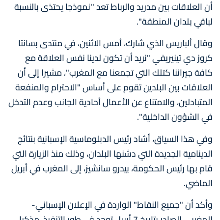
أن العلاقات بين مدريد والرباط تعد ''نموذجا يحتذى بالنسبة
لباقي بلدان المنطقة''.
وقال ألباريس الذي شارك، أمس الاثنين، في منتدى بسانتا
كروز دي تينيريفي "نريد أن تكون لدينا نفس العلاقة مع
كافة جيراننا كتلك التي تجمعنا مع المغرب"، مشيرا إلى أن
العلاقات بين البلدين تقوم على أساس "الاحترام والمنفعة
المتبادلين، والامتناع عن الأعمال أحادية الجانب وعدم التدخل
في الشؤون الداخلية''.
وفي هذا السياق، أشاد رئيس الدبلوماسية الإسبانية بنتائج
الدينامية الجديدة التي دشنها البلدان، وذلك منذ الزيارة التي
قام بها رئيس الحكومة، بيدرو سانشيز، إلى المغرب في أبريل
الماضي.
وأكد أن "جميع النقاط" الواردة في الإعلان الإسباني-
المغربي الصادر بتاريخ 7 أبريل توجد في طور التنفيذ، مذكرا