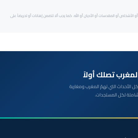
و الأشخاص أو المقدسات أو الأديان أو الله. كما يجب ألا تتضمن إهانات أو تحريضاً على
بعة مباشرة لكل الأحداث التي تهمّ المغرب ومغاربة
شاملة لكل المستجدات.