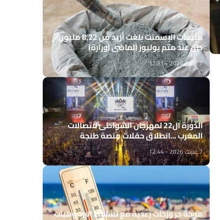
مبيعات الإسمنت بلغت أزيد من 8,22 مليون
طن عند متم يوليوز الماضي (وزارة)
7 غشت 2026 - 12:51
الدورة ال22 لمهرجان الشواطئ لاتصالات
المغرب ...انطلاق حفلات منصة طنجة
7 غشت 2026 - 12:44
موجة حر وزخات رعدية مع تساقط البرد وهبات