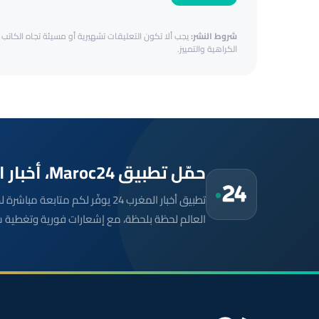
شروط النشر:
يجب ألا تكون التعليقات تشهيرية أو مسيئة تجاه الكاتب أ
الكراهية والتمييز.
حمّل تطبيق Maroc24، أخبار المغرب تصلك أولاً
تطبيق أخبار المغرب 24 يوفّر لكم متا
العالم لحظة بلحظة، مع إشعارات فورية وتغطية 