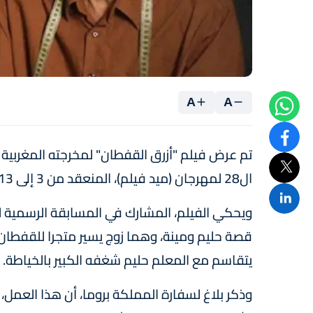
A
A
تم عرض فيلم "أزرق القفطان" لمخرجته المغربية 
ال28 لمهرجان (ميد فيلم)، المنعقد من 3 إلى 13 نونبر الجاري بروما.
ويحكي الفيلم، المشارك في المسابقة الرسمية ل
قصة حليم ومينة، وهما زوج يسير متجرا للقفطان
يتقاسم مع المعلم حليم شغفه الكبير بالخياطة.
وذكر بلاغ لسفارة المملكة بروما، أن هذا العمل،