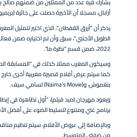
يشارك فيه عدد من الممثلين من ضمنهم صالح بك
أزابال، مسجلا أن الأخيرة حصلت على جائزة (بريميو أ
2022، ضمن قسم "نظرة ما".
وسيكون المغرب ممثلا كذلك في "المسابقة الدولي
كما سيتم عرض أفلام قصيرة مغربية أخرى خارج ال
بنغموش، و(Naima’s Movie) لسامي سيف.
ويعود مهرجان (ميد فيلم)، "أول تظاهرة في إيط
برنامج غني ومتنوع لتسليط الضوء على أفضل الأفل
وبالإضافة إلى عروض الأفلام، سيتم تنظيم منا
من ضفتي المتوسط.