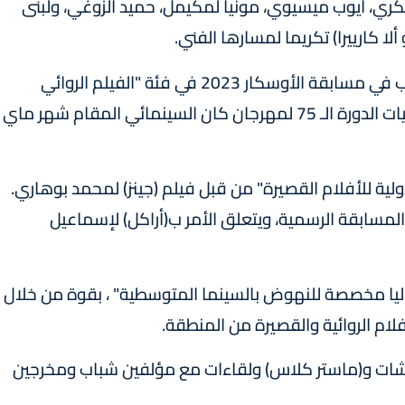
ري، أيوب میسيوي، مونيا لمكيمل، حميد الزوغي، ولبنى
لا كارييرا) تكريما لمسارها الفني.
يذكر أن "أزرق القفطان"، الذي اختير لتمثيل المغرب في مسابقة الأوسكار 2023 في فئة "الفيلم الروائي
الطويل الأجنبي"، سبق وأن تم اختياره ضمن فعاليات الدورة الـ 75 لمهرجان كان السينمائي المقام شهر ماي
ة للأفلام القصيرة" من قبل فيلم (جينز) لمحمد بوهاري.
مسابقة الرسمية، ويتعلق الأمر ب(أراكل) لإسماعيل
اليا مخصصة للنهوض بالسينما المتوسطية" ، بقوة من خلال
ام الروائية والقصيرة من المنطقة.
قشات و(ماستر كلاس) ولقاءات مع مؤلفين شباب ومخرجين