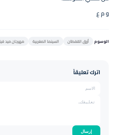
و م ع
الوسوم
أزرق القفطان
السينما المغربية
مهرجان ميد فيل
اترك تعليقاً
إرسال