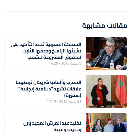
مقالات مشابهة
المملكة المغربية تجدد التأكيد على
تشبثها الراسخ ودعمها الثابت
للحقوق المشروعة للشعب
الفلسطيني الشقيق (السيد وهبي)
5 غشت 2026 - 14:20
المغرب وألمانيا شريكان تربطهما
علاقات تشهد "دينامية إيجابية"
(سفيرة)
31 يوليوز 2026 - 17:10
تخليد عيد العرش المجيد ببرن
وجنيف وفيينا