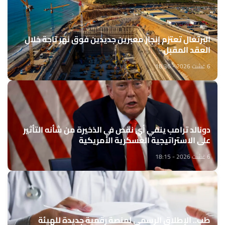
البرتغال تعتزم إنجاز معبرين جديدين فوق نهر تاجة خلال
العقد المقبل
6 غشت 2026 - 18:36
دونالد ترامب ينفي أي نقص في الذخيرة من شأنه التأثير
على الاستراتيجية العسكرية الأمريكية
6 غشت 2026 - 18:15
طب.. الإطلاق الرسمي لمنصة رقمية جديدة للهيئة