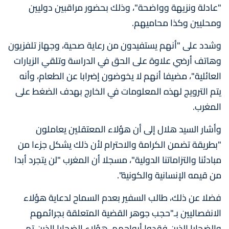
"عادلة ونزيهة وواضحة"، وذلك بحضور مراقبين دوليين
ومحليين وكذا محاميهم.
وشدد على "أنهم يستفيدون من رعاية صحية، وجهاز تلفزيون
وهاتف أرضي علاوة على الحق في الدراسة وتلقي الزيارات
العائلية"، مضيفا أنهم لا يخوضون إضرابا عن الطعام، وأنه
يتم الترويج لهذه المعلومات في الخارج بهدف الضغط على
المغرب.
وأشار السيد هلال إلى أن هؤلاء المعتقلين يعاملون
"بطريقة تضمن الكرامة والاحترام لأن ذلك يشكل جزءا من
مبادئنا والتزاماتنا الدولية"، مسجلا أن المغرب "لن يتجرد أبدا
من قيمه الإنسانية والكونية".
فضلا عن ذلك، طالب السفير بعدم السماح لدعاية هؤلاء
الانفصاليين بـ"حجب جوهر القضية المتعلقة بجرائمهم
والضحايا الذين فقدوا أرواحهم. هؤلاء الضحايا الذين تم