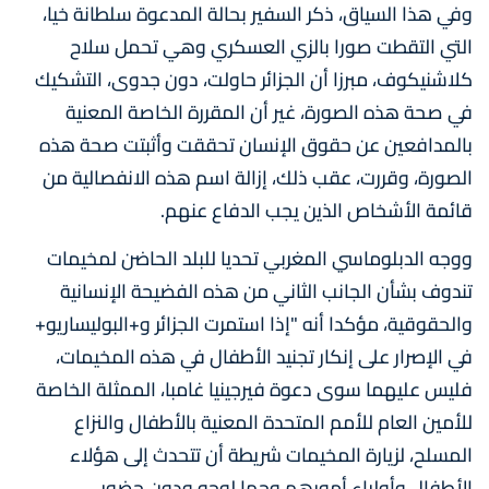
وفي هذا السياق، ذكر السفير بحالة المدعوة سلطانة خيا،
التي التقطت صورا بالزي العسكري وهي تحمل سلاح
كلاشنيكوف، مبرزا أن الجزائر حاولت، دون جدوى، التشكيك
في صحة هذه الصورة، غير أن المقررة الخاصة المعنية
بالمدافعين عن حقوق الإنسان تحققت وأثبتت صحة هذه
الصورة، وقررت، عقب ذلك، إزالة اسم هذه الانفصالية من
قائمة الأشخاص الذين يجب الدفاع عنهم.
ووجه الدبلوماسي المغربي تحديا للبلد الحاضن لمخيمات
تندوف بشأن الجانب الثاني من هذه الفضيحة الإنسانية
والحقوقية، مؤكدا أنه "إذا استمرت الجزائر و+البوليساريو+
في الإصرار على إنكار تجنيد الأطفال في هذه المخيمات،
فليس عليهما سوى دعوة فيرجينيا غامبا، الممثلة الخاصة
للأمين العام للأمم المتحدة المعنية بالأطفال والنزاع
المسلح، لزيارة المخيمات شريطة أن تتحدث إلى هؤلاء
الأطفال وأولياء أمورهم وجها لوجه ودون حضور