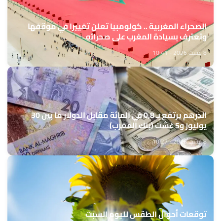
الصحراء المغربية .. كولومبيا تعلن تغييرا في موقفها
وتعترف بسيادة المغرب على صحرائه
8 غشت 2026 - 10:41
الدرهم يرتفع بـ 0,8 في المائة مقابل الدولار ما بين 30
يوليوز و5 غشت (بنك المغرب)
8 غشت 2026 - 10:27
توقعات أحوال الطقس لليوم السبت