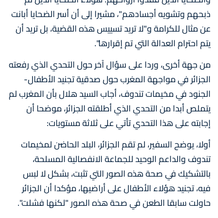
ذبحهم وتشويه أجسادهم"، مشيرا إلى أن أسر الضحايا أبانت
عن مثال للكرامة و"لا تريد تسييس هذه القضية، بل تريد أن
يتم احترام العدالة التي تم إقرارها".
من جهة أخرى، وردا على سؤال آخر حول التحدي الذي رفعته
الجزائر في مواجهة المغرب حول صدقية تجنيد الأطفال-
الجنود في مخيمات تندوف، أجاب السيد هلال بأن المغرب لم
يتملص أبدا من التحدي الذي أطلقته الجزائر، موضحا أن
إجابته على هذا التحدي تأتي على ثلاثة مستويات:
أولا، يوضح السفير، لم تقم الجزائر، البلد الحاضن لمخيمات
تندوف والداعم الوحيد للجماعة الانفصالية المسلحة،
بالتشكيك في صحة هذه الصور التي تثبت، بشكل لا لبس
فيه، تجنيد هؤلاء الأطفال على أراضيها، مؤكدا أن الجزائر
حاولت سابقا الطعن في صحة هذه الصور "لكنها فشلت".