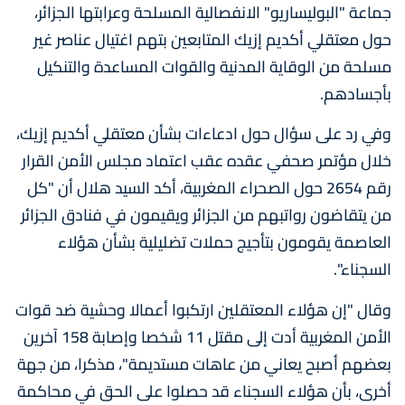
جماعة "البوليساريو" الانفصالية المسلحة وعرابتها الجزائر،
حول معتقلي أكديم إزيك المتابعين بتهم اغتيال عناصر غير
مسلحة من الوقاية المدنية والقوات المساعدة والتنكيل
بأجسادهم.
وفي رد على سؤال حول ادعاءات بشأن معتقلي أكديم إزيك،
خلال مؤتمر صحفي عقده عقب اعتماد مجلس الأمن القرار
رقم 2654 حول الصحراء المغربية، أكد السيد هلال أن "كل
من يتقاضون رواتبهم من الجزائر ويقيمون في فنادق الجزائر
العاصمة يقومون بتأجيج حملات تضليلية بشأن هؤلاء
السجناء".
وقال "إن هؤلاء المعتقلين ارتكبوا أعمالا وحشية ضد قوات
الأمن المغربية أدت إلى مقتل 11 شخصا وإصابة 158 آخرين
بعضهم أصبح يعاني من عاهات مستديمة"، مذكرا، من جهة
أخرى، بأن هؤلاء السجناء قد حصلوا على الحق في محاكمة