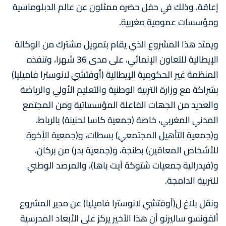
إعاقة، وذلك في حفل حضره ممثلون عن عالم الدبلوماسیة
ومؤسسات عمومیة مغربیة.
ويمتد هذا المشروع الذي يقام بتمويل مشترك من الوكالة
الإيطالية للتعاون الإنمائي، على مدى 36 شهرا، وتنفذه
المنظمة غير الحكومية الإيطالية (أوفتشي لانوسترا فاميليا)
بشراكة مع وزارة التربیة الوطنیة والتعلیم الأولي والریاضة
والعدید من الجھات الفاعلة المؤسساتیة ومن المجتمع
المدني المغربي، خاصة (جمعیة كاسا لحنینة) بالرباط،
و(جمعیة التأھیل المجتمعي) بسطات، و(جمعیة الأخوة
للأشخاص المعاقین) بطنجة، و(جمعیة بدر) من بركان،
و(فیدرالیة جمعیات شتوكة آیت باھا)، والمرصد الوطني
للتربیة الدامجة.
ونقل بلاغ ل(أوفتشي لانوسترا فاميليا) عن مدير المشروع
ألفونسو ساليرنو أن هذا الأخير يركز على الأبعاد المدرسیة