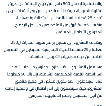
والاجتماعیة لإدماج 500 طفل من ذوي الإعاقة عن طریق
مقاربة شمولیة، موضحا أنه یتضمن ، من بين أنشطة أخرى ،
تجدید 25 فصلا دراسیا بالمدارس الابتدائیة وتجھیزھا،
وتفعیل خمسة فرق من المتخصصین من أجل الإدماج
المدرسي للأطفال المعاقین.
ویھدف المشروع إلى تفعیل برامج تقویة القدرات ل250
معلما و25 مساعدا للحیاة المدرسیة، منخرطین في التمدرس
الدامج من حیث منھجیات التدریس المناسبة.
وسيعمل المشروع ، أيضا ، خارج المدارس من خلال تنفيذ
استراتيجية التنمية المجتمعية الشاملة، بإشراك 50 متطوعا
شابا، سيتدخلون ، بعد تكوين ملائم ، في جميع مناطق
المشروع، حيث سينضمون إلى أسر أطفال في وضعية إعاقة
من أجل التحسيس ودعم اندماجهم المدرسي.
و م ع