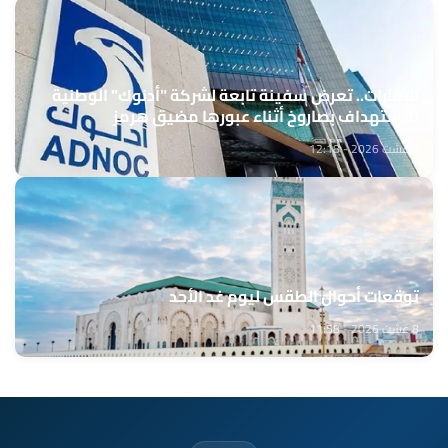
الإمارات.. تعرض سفينة تابعة لشركة "أدنوك" الوطنية
للاستهداف بصاروخ أثناء عبورها مضيق هرمز
8 غشت 2026 - 12:18
توقعات أحوال الطقس ليوم غد الأحد
8 غشت 2026 - 11:58