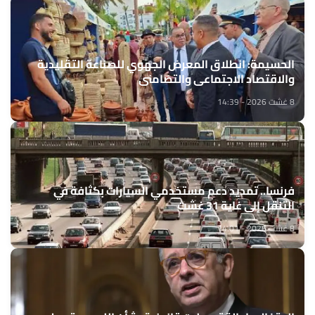
الحسيمة: انطلاق المعرض الجهوي للصناعة التقليدية
والاقتصاد الاجتماعي والتضامني
8 غشت 2026 - 14:39
فرنسا.. تمديد دعم مستخدمي السيارات بكثافة في
التنقل إلى غاية 31 غشت
8 غشت 2026 - 14:01