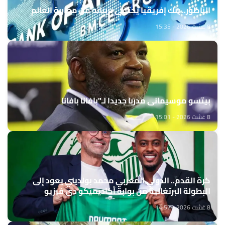
الناظور.. بنك إفريقيا يحتفي بزبنائه من مغاربة العالم
8 غشت 2026 - 15:35
بيتسو موسيماني مدربا جديدا لـ"بافانا بافانا
8 غشت 2026 - 15:01
كرة القدم.. الدولي المغربي محمد بولديني يعود إلى
البطولة البرتغالية من بوابة أكاديميكو دي فيزيو
8 غشت 2026 - 14:57