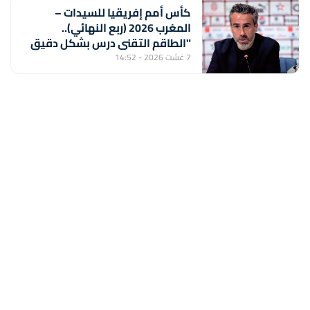
كأس أمم إفريقيا للسيدات –
المغرب 2026 (ربع النهائي)..
"الطاقم التقني درس بشكل دقيق
منتخب جنوب إفريقيا لتحقيق
7 غشت 2026 - 14:52
الفوز" (خورخي فيلدا)