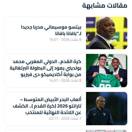
مقالات مشابهة
بيتسو موسيماني مدربا جديدا
لـ"بافانا بافانا
8 غشت 2026 - 15:01
كرة القدم.. الدولي المغربي محمد
بولديني يعود إلى البطولة البرتغالية
من بوابة أكاديميكو دي فيزيو
8 غشت 2026 - 14:57
ألعاب البحر الأبيض المتوسط –
تارانتو 2026 (كرة القدم ).. الكشف
عن اللائحة النهائية للمنتخب
المغربي لأقل من 20 سنة
7 غشت 2026 - 22:17