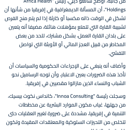
من جانبه، أوضح سانغو ديلي، رئيس "Africa Health
Holdings"، أن المسألة الديمغرافية في إفريقيا من شأنها أن
تشكل في الوقت ذاته مكسبا أو كارثة إذا لم يتم منح الفرص
لشبيبة القارة التي تتمتع بمؤهلات هائلة، مضيفا أنه يتعين
على بلدان القارة العمل، بشكل مشترك، للحد من بعض
المخاطر من قبيل العجز المائي أو الأوبئة التي تواصل
التفشي.
وأضاف أنه ينبغي على الإجراءات الحكومية والسياسات أن
تأخذ هذه الضرورات بعين الاعتبار، وأن توجه الرساميل نحو
الشباب والنساء الذين مازالوا مقصيين في إفريقيا.
وسجلت رئيسة "Innoa Consulting"، كانداس نكوث بيسيك،
من جهتها، غياب مكون الموارد البشرية عن مخططات
التنمية في إفريقيا، مشددة على ضرورة تغيير العقليات حتى
تتخلص من التحيزات السلوكية والمعتقدات المقيدة وتكون