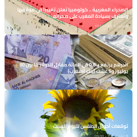
الصحراء المغربية .. كولومبيا تعلن تغييرا في موقفها
وتعترف بسيادة المغرب على صحرائه
8 غشت 2026 - 10:41
الدرهم يرتفع بـ 0,8 في المائة مقابل الدولار ما بين 30
يوليوز و5 غشت (بنك المغرب)
8 غشت 2026 - 10:27
توقعات أحوال الطقس لليوم السبت
8 غشت 2026 - 09:00