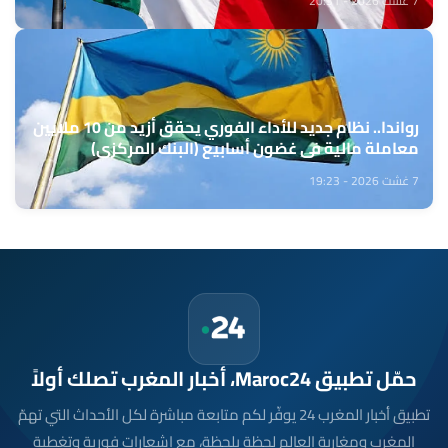
7 غشت 2026 - 20:31
رواندا.. نظام جديد للأداء الفوري يحقق أزيد من 10 ملايين
معاملة مالية في غضون أسابيع (البنك المركزي)
7 غشت 2026 - 19:23
حمّل تطبيق Maroc24، أخبار المغرب تصلك أولاً
تطبيق أخبار المغرب 24 يوفّر لكم متابعة مباشرة لكل الأحداث التي تهمّ
المغرب ومغاربة العالم لحظة بلحظة، مع إشعارات فورية وتغطية