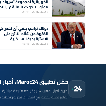
الكهربائية لمجموعة "هيوندا
موتور" بنحو 25 بالمائة في 
الأول من السنة
6 غشت 2026 - 21:11
دونالد ترامب ينفي أي نقص ف
الذخيرة من شأنه التأثير على
الاستراتيجية العسكرية
الأمريكية
6 غشت 2026 - 18:15
حمّل تطبيق Maroc24، أخبار المغرب تصلك أولاً
تطبيق أخبار المغرب 24 يوفّر لكم متا
العالم لحظة بلحظة، مع إشعارات فورية وتغطية 