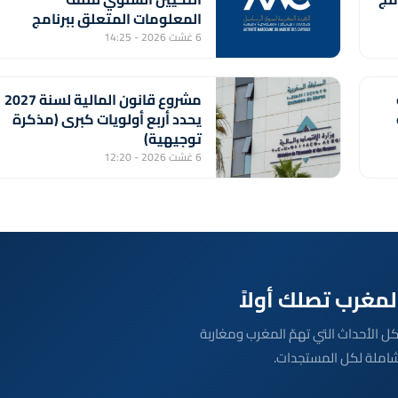
المعلومات المتعلق ببرنامج
إصدار شهادات الإيداع من طرف
6 غشت 2026 - 14:25
بنك "CFG"
مشروع قانون المالية لسنة 2027
ة
يحدد أربع أولويات كبرى (مذكرة
توجيهية)
6 غشت 2026 - 12:20
بعة مباشرة لكل الأحداث التي تهمّ المغرب ومغاربة
شاملة لكل المستجدات.