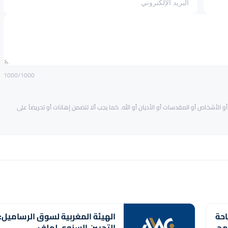
1000
/1000
و الأشخاص أو المقدسات أو الأديان أو الله. كما يجب ألا تتضمن إهانات أو تحريضاً على
احة
الهيئة المغربية لسوق الرساميل:
امج
التحيين السنوي لملف