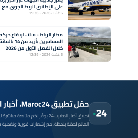
على الإطلاق للربط الجوي مع
شركة "رايان إير"
6 غشت 2026 - 15:36
مطار الرباط - سلا.. ارتفاع حركة
المسافرين بأزيد من 14 بالمائ
خلال الفصل الأول من 2026
(المكتب الوطني للمطارات)
6 غشت 2026 - 12:39
حمّل تطبيق Maroc24، أخبار المغرب تصلك أولاً
تطبيق أخبار المغرب 24 يوفّر لكم متا
العالم لحظة بلحظة، مع إشعارات فورية وتغطية 