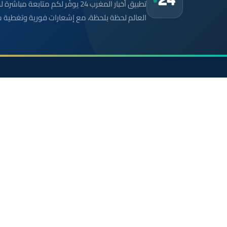
تطبيق أخبار المغرب 24 يوفّر لكم متا
العالم لحظة بلحظة، مع إشعارات فورية وتغطية 
موقع إخباري مستقل وشامل. تابعوا يومياً آخر الأخبار
السياسية والاقتصادية والرياضية والثقافية من المغرب.