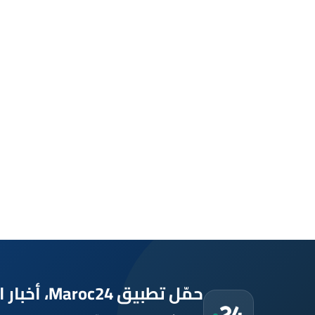
حمّل تطبيق Maroc24، أخبار المغرب تصلك أولاً