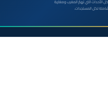
بعة مباشرة لكل الأحداث التي تهمّ المغرب ومغاربة
شاملة لكل المستجدات.
الأقسام
روابط مفيدة
أخبار وطنية
الملك محمد السادس
رياضة
ولي العهد الأمير مولاي
سياسة
مواقيت الصلاة بالمغرب
دولي
خريطة المغرب
جهات
الصحراء المغربية
صحة