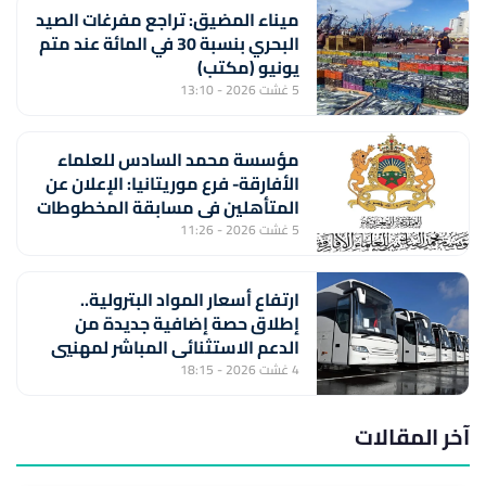
ميناء المضيق: تراجع مفرغات الصيد
البحري بنسبة 30 في المائة عند متم
يونيو (مكتب)
5 غشت 2026 - 13:10
مؤسسة محمد السادس للعلماء
الأفارقة- فرع موريتانيا: الإعلان عن
المتأهلين في مسابقة المخطوطات
والوثائق الإسلامية – الإفريقية
5 غشت 2026 - 11:26
ارتفاع أسعار المواد البترولية..
إطلاق حصة إضافية جديدة من
الدعم الاستثنائي المباشر لمهنيي
النقل الطرقي للأشخاص والبضائع
4 غشت 2026 - 18:15
(وزارة النقل واللوجستيك)
آخر المقالات