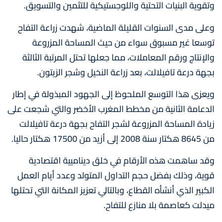
وتقوية البنيات التحتية واللوجستيكية للتثمين والتسويق.
وعلى مدى السنوات القليلة الماضية، شهدت زراعة التفاح
توسعا غير مسبوق سواء من حيث المساحة المزروعة
والإنتاج ورقم المعاملات، مما جعلها تحتل المرتبة الثالثة
بجهة درعة تافيلالت، بعد زراعة النخيل وشجر الزيتون.
ويعزى هذا التوسع الملحوظ إلى الجهود المبذولة في إطار
الدعامة الثانية من مخطط المغرب الأخضر والتي شجعت على
زيادة المساحة المزروعة لشجر التفاح بجهة درعة تافيلالت
من 8645 هكتار سنة 2008 إلى أزيد من 17500 هكتار حاليا.
وقد ساهمت هذه الأرقام في خلق ديناميية اقتصادية
قوية، وذلك بفضل حجم التداول المتولد وعدد أيام العمل
الكبير الذي أنشأه القطاع، وبالتالي تعزيز المكانة التي تحتلها
ميدلت كعاصمة بلا منازع للتفاح.