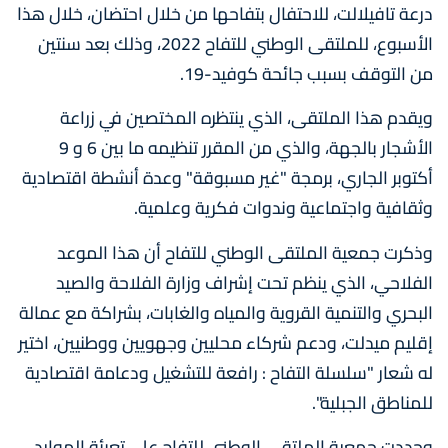
درعة تافيلالت، للاحتفال بتفاحها من خلال احتضان، خلال هذا
الأسبوع، للملتقى الوطني للتفاح 2022، وذلك بعد سنتين
من التوقف بسبب جائحة كوفيد-19.
ويقدم هذا الملتقى، الذي ينتظره المختصين في زراعة
الأشجار بالجهة، والذي من المقرر تنظيمه ما بين 6 و 9
أكتوبر الجاري، برمجة "غير مسبوقة" وعدة أنشطة اقتصادية
وثقافية واجتماعية وندوات فكرية وعلمية.
وذكرت جمعية الملتقى الوطني للتفاح أن هذا الموعد
الفلاحي، الذي ينظم تحت إشراف وزارة الفلاحة والصيد
البحري والتنمية القروية والمياه والغابات، بشراكة مع عمالة
إقليم ميدلت، ودعم شركاء محليين وجهويين ووطنيين، اختير
له شعار "سلسلة التفاح : رافعة للتشغيل ودعامة اقتصادية
للمناطق الجبلية".
وحددت جمعية الملتقى الوطني للتفاح على تعبئة الموارد