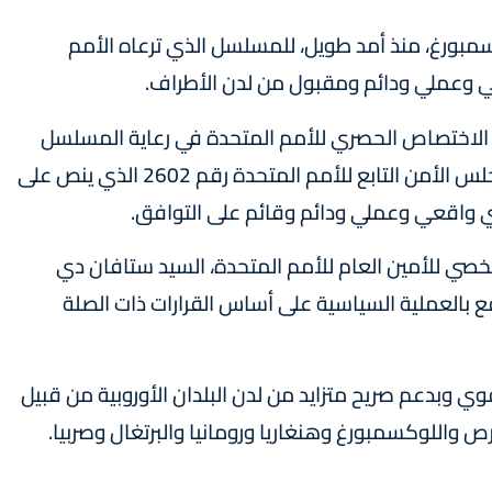
مبورغ، منذ أمد طويل، للمسلسل الذي ترعاه الأمم
 وعملي ودائم ومقبول من لدن الأطراف.
 الاختصاص الحصري للأمم المتحدة في رعاية المسلسل
السياسي، ويجددان التأكيد على دعمهما لقرار مجلس الأمن التابع للأمم المتحدة رقم 2602 الذي ينص على
 واقعي وعملي ودائم وقائم على التوافق.
خصي للأمين العام للأمم المتحدة، السيد ستافان دي
ع بالعملية السياسية على أساس القرارات ذات الصلة
ي وبدعم صريح متزايد من لدن البلدان الأوروبية من قبيل
ص واللوكسمبورغ وهنغاريا ورومانيا والبرتغال وصربيا.