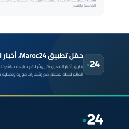
شروط النشر:
يجب ألا تكون التعليقات تشهيرية أو مسيئة تجاه الكاتب أ
الكراهية والتمييز.
حمّل تطبيق Maroc24، أخبار المغرب تصلك أولاً
تطبيق أخبار المغرب 24 يوفّر لكم متا
العالم لحظة بلحظة، مع إشعارات فورية وتغطية 