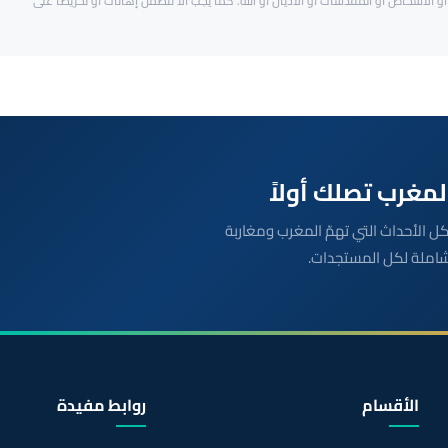
و الأشخاص أو المقدسات أو الأديان أو الله. كما يجب ألا تتضمن إهانات أو تحريضاً على
بعة مباشرة لكل الأحداث التي تهمّ المغرب ومغاربة
شاملة لكل المستجدات.
الأقسام
روابط مفيدة