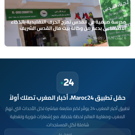
مدرسة صيفية في القدس تمزج الحرف التقليدية بالذكاء
الاصطناعي بدعم من وكالة بيت مال القدس الشريف
6 غشت 2026 - 16:09
حمّل تطبيق Maroc24، أخبار المغرب تصلك أولاً
تطبيق أخبار المغرب 24 يوفّر لكم متابعة مباشرة لكل الأحداث التي تهمّ
المغرب ومغاربة العالم لحظة بلحظة، مع إشعارات فورية وتغطية
شاملة لكل المستجدات.
تحميل على