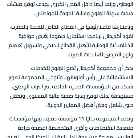
الوطني وإنما أيضا داخل المدن الكبرى بهدف توفير منشآت
صحية سهلة الولوج وعالية الجودة للمواطنين.
وباعتبارها فاعلا رئيسيا في القطاع الخاص للصحة بالمغرب،
تقود أكديطال برنامجا استثماريا طموحا بغرض مواكبة
الديناميكية الوطنية لتأهيل القطاع الصحي وتسهيل تعميم
ولوج المرضى للعلاجات الطبية.
يذكر أن مجموعة أكديطال تضع الولوج للخدمات
الاستشفائية على رأس أولوياتها. وتتوخى المجموعة تطوير
شبكة من المؤسسات الصحية الخاصة عبر التراب الوطني،
مستهدفة بذلك توفير رعاية صحية عالية المستوى وتكفل
طبي شامل وفق أفضل المعايير الدولية.
وتضم المجموعة حاليا 11 مؤسسة صحية، بينها مؤسسات
متعددة الاختصاصات وأخرى المتخصصة (مصحة جرادة
الوازيس، مصحة عين برجة الدار البيضاء، المركز الدولي لعلاج