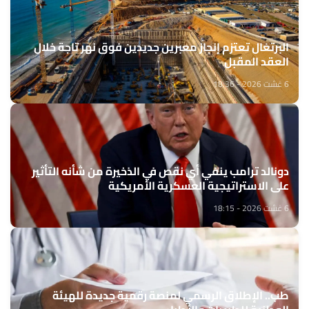
البرتغال تعتزم إنجاز معبرين جديدين فوق نهر تاجة خلال
العقد المقبل
6 غشت 2026 - 18:36
دونالد ترامب ينفي أي نقص في الذخيرة من شأنه التأثير
على الاستراتيجية العسكرية الأمريكية
6 غشت 2026 - 18:15
طب.. الإطلاق الرسمي لمنصة رقمية جديدة للهيئة