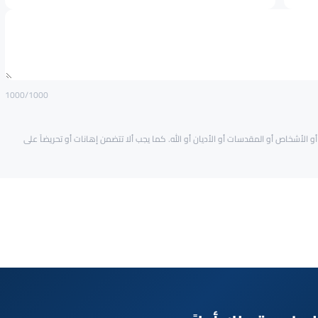
1000
/1000
و الأشخاص أو المقدسات أو الأديان أو الله. كما يجب ألا تتضمن إهانات أو تحريضاً على