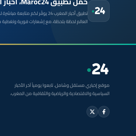
حمّل تطبيق Maroc24، أخبار المغرب تصلك أولاً
تطبيق أخبار المغرب 24 يوفّر لكم متا
العالم لحظة بلحظة، مع إشعارات فورية وتغطية 
موقع إخباري مستقل وشامل. تابعوا يومياً آخر الأخبار
السياسية والاقتصادية والرياضية والثقافية من المغرب.