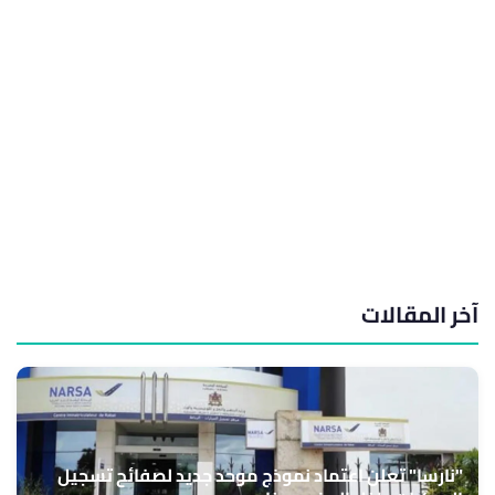
آخر المقالات
"نارسا" تعلن اعتماد نموذج موحد جديد لصفائح تسجيل