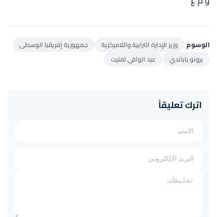
و م ع
الوسوم
وزير الإدارة الترابية واللامركزية
جمهورية إفريقيا الوسطى
برونو ياباندي
عبد الوافي لفتيت
اترك تعليقاً