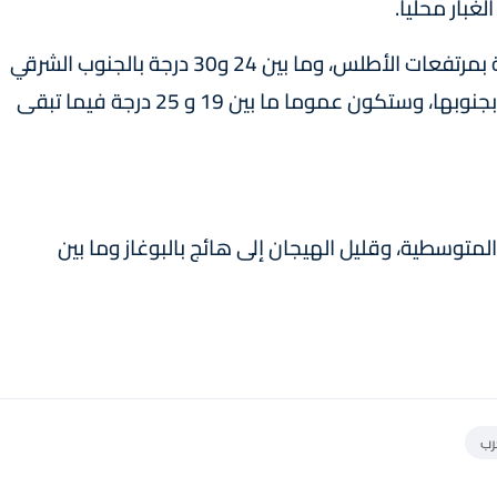
بار محليا.
وستتراوح درجات الحرارة الدنيا ما بين 13 و19 درجة بمرتفعات الأطلس، وما بين 24 و30 درجة بالجنوب الشرقي
للبلاد، وكذا بالشمال-الشرقي للأقاليم الجنوبية وبجنوبها، وستكون عموما ما بين 19 و 25 درجة فيما تبقى
لمتوسطية، وقليل الهيجان إلى هائج بالبوغاز وما بين
رب