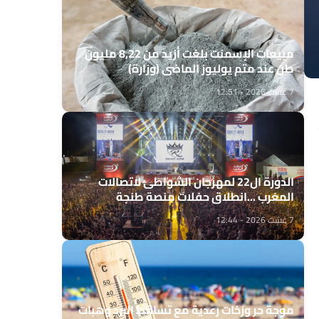
مبيعات الإسمنت بلغت أزيد من 8,22 مليون
طن عند متم يوليوز الماضي (وزارة)
7 غشت 2026 - 12:51
الدورة ال22 لمهرجان الشواطئ لاتصالات
المغرب ...انطلاق حفلات منصة طنجة
7 غشت 2026 - 12:44
موجة حر وزخات رعدية مع تساقط البرد وهبات