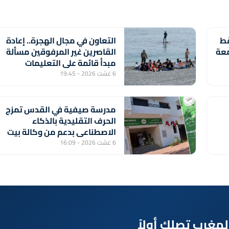
قط
التعاون في مجال الهجرة.. إعادة
معة
القاصرين غير المرفوقين مسألة
مبدأ قائمة على التعليمات
الملكية السامية (مصدر
6 غشت 2026 - 19:45
دبلوماسي)
مدرسة صيفية في القدس تمزج
الحرف التقليدية بالذكاء
الاصطناعي بدعم من وكالة بيت
مال القدس الشريف
6 غشت 2026 - 16:09