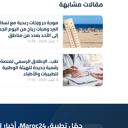
مقالات مشابهة
موجة حر وزخات رعدية مع تسا
البرد وهبات رياح من اليوم الج
إلى الأحد بعدد من مناطق
المملكة (نشرة إنذارية)
7 غشت 2026 - 12:36
طب.. الإطلاق الرسمي لمنصة
رقمية جديدة للهيئة الوطنية
للطبيبات والأطباء
6 غشت 2026 - 17:32
حمّل تطبيق Maroc24، أخبار المغرب تصلك أولاً