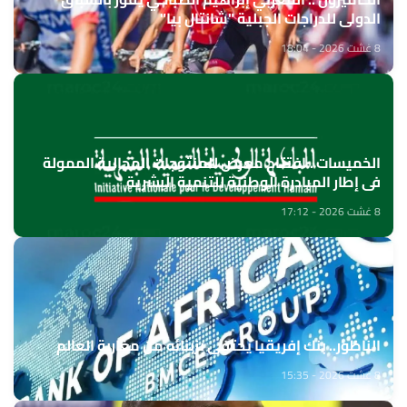
الدولي للدراجات الجبلية "شانتال بيا"
8 غشت 2026 - 18:04
الخميسات ..افتتاح معرض للمنتوجات المجالية الممولة
في إطار المبادرة الوطنية للتنمية البشرية
8 غشت 2026 - 17:12
الناظور.. بنك إفريقيا يحتفي بزبنائه من مغاربة العالم
8 غشت 2026 - 15:35