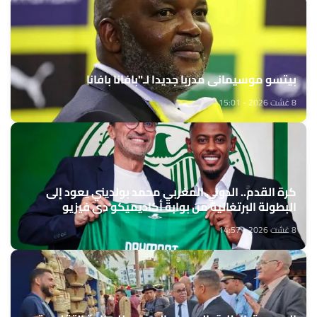
بيتسو موسيماني مدربا جديدا لـ"بافانا بافانا
8 غشت 2026 - 15:01
كرة القدم.. الدولي المغربي محمد بولديني يعود إلى
البطولة البرتغالية من بوابة أكاديميكو دي فيزيو
8 غشت 2026 - 14:57