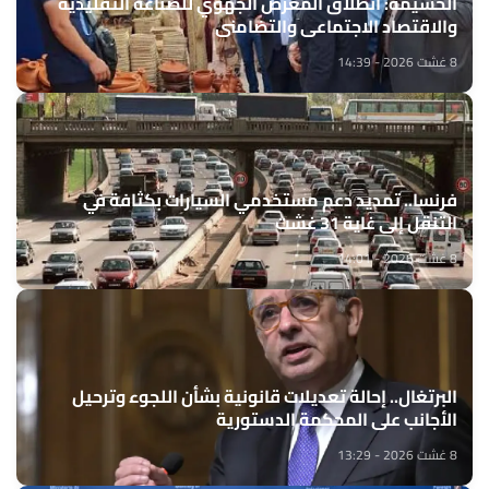
الحسيمة: انطلاق المعرض الجهوي للصناعة التقليدية
والاقتصاد الاجتماعي والتضامني
8 غشت 2026 - 14:39
فرنسا.. تمديد دعم مستخدمي السيارات بكثافة في
التنقل إلى غاية 31 غشت
8 غشت 2026 - 14:01
البرتغال.. إحالة تعديلات قانونية بشأن اللجوء وترحيل
الأجانب على المحكمة الدستورية
8 غشت 2026 - 13:29