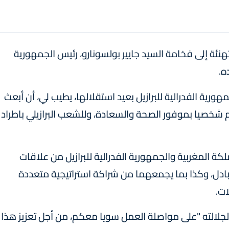
ئة إلى فخامة السيد جايیر بولسونارو، رئيس الجمهورية
ه.
رية الفدرالية للبرازيل بعيد استقلالها، يطيب لي، أن أبعث
م شخصيا بموفور الصحة والسعادة، وللشعب البرازيلي باطراد
لكة المغربية والجمهورية الفدرالية للبرازيل من علاقات
تبادل، وكذا بما يجمعهما من شراكة استراتيجية متعددة
ات.
 لجلالته "على مواصلة العمل سويا معكم، من أجل تعزيز هذا