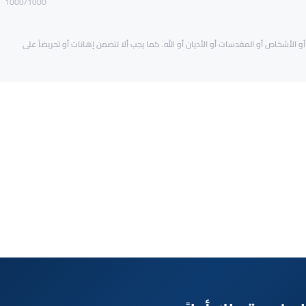
1000
/1000
و الأشخاص أو المقدسات أو الأديان أو الله. كما يجب ألا تتضمن إهانات أو تحريضاً على