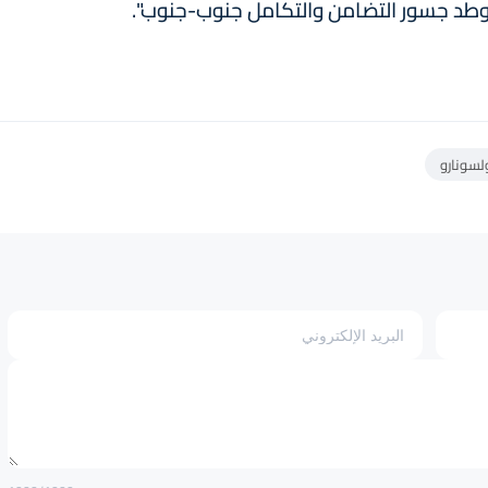
يوطد جسور التضامن والتكامل جنوب-جنوب".
ولسونارو