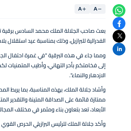
A
A
بعث صاحب الجلالة الملك محمد السادس برقية تهن
الفدرالية للبرازيل، وذلك بمناسبة عيد استقلال بلاد
ومما جاء في هذه البرقية "في غمرة احتفال الجمهو
إلى فخامتكم بأحر التهاني، وأطيب المتمنيات لك
الازدهار والنماء".
وأشاد جلالة الملك، بهذه المناسبة، بما يربط المم
ممتازة قائمة على الصداقة المتينة والتقدير الم
الأبعاد، تعد بتعاون بناء ومثمر في مختلف المجال
وأكد جلالة الملك للرئيس البرازيلي الحرص القوي