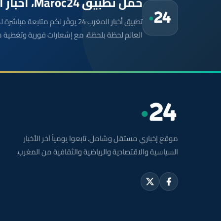
حمّل تطبيق Maroc24، أخبار المغرب تصلك أولاً
تطبيق أخبار المغرب 24 يوفّر لكم متا
العالم لحظة بلحظة، مع إشعارات فورية وتغطية 
موقع إخباري مستقل وشامل. تابعوا يومياً آخر الأخبار
السياسية والاقتصادية والرياضية والثقافية من المغرب.