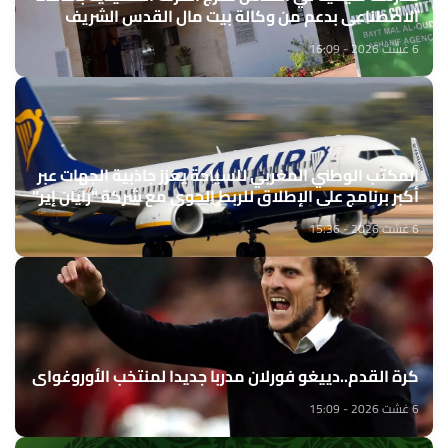
الاصطناعي بدعم من وكالة بيت مال القدس الشريف
6 غشت 2026 - 16:09
المكتب الوطني المغربي للسياحة يعزز جاذبية الجهات عبر
أكبر برنامج على الإطلاق للربط الجوي مع شركة "رايان إير"
6 غشت 2026 - 15:36
كرة القدم..دييغو فورلان مدربا جديدا لمنتخب الأوروغواي
6 غشت 2026 - 15:09