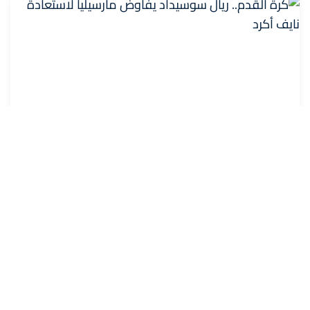
كرة القدم.. ريال سوسيداد يفاوض مارسيليا لاستعادة
نايف أكرد
6 غشت 2026 - 13:42
مراكش: استقرار الرقم الاستدلالي للأثمان عند
الاستهلاك خلال شهر يونيو الماضي (مندوبية)
6 غشت 2026 - 13:21