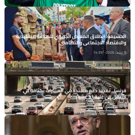
الحسيمة: انطلاق المعرض الجهوي للصناعة التقليدية
والاقتصاد الاجتماعي والتضامني
8 غشت 2026 - 14:39
فرنسا.. تمديد دعم مستخدمي السيارات بكثافة في
التنقل إلى غاية 31 غشت
8 غشت 2026 - 14:01