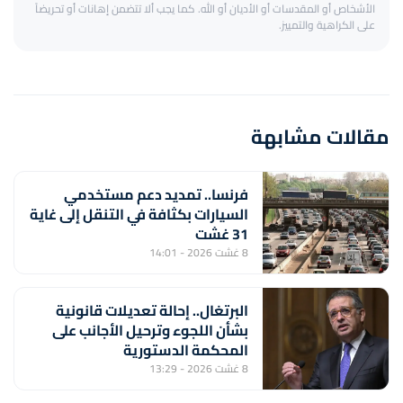
الأشخاص أو المقدسات أو الأديان أو الله. كما يجب ألا تتضمن إهانات أو تحريضاً
على الكراهية والتمييز.
مقالات مشابهة
فرنسا.. تمديد دعم مستخدمي
السيارات بكثافة في التنقل إلى غاية
31 غشت
8 غشت 2026 - 14:01
البرتغال.. إحالة تعديلات قانونية
بشأن اللجوء وترحيل الأجانب على
المحكمة الدستورية
8 غشت 2026 - 13:29