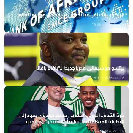
الناظور.. بنك إفريقيا يحتفي بزبنائه من مغاربة العالم
8 غشت 2026 - 15:35
بيتسو موسيماني مدربا جديدا لـ"بافانا بافانا
8 غشت 2026 - 15:01
كرة القدم.. الدولي المغربي محمد بولديني يعود إلى
البطولة البرتغالية من بوابة أكاديميكو دي فيزيو
8 غشت 2026 - 14:57