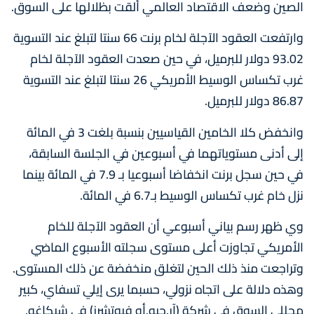
الصين وضعف الاقتصاد العالمي ألقت بظلالها على السوق.
وارتفعت العقود الآجلة لخام برنت 66 سنتا لتبلغ عند التسوية
93.02 دولار للبرميل، في حين صعدت العقود الآجلة لخام
غرب تكساس الوسيط الأمريكي 26 سنتا لتبلغ عند التسوية
86.87 دولار للبرميل.
وانخفض كلا الخامين القياسيين بنسبة بلغت 3 في المائة
إلى أدنى مستوياتهما في أسبوعين في الجلسة السابقة،
في حين سجل برنت انخفاضا أسبوعيا بـ 7.9 في المائة بينما
نزل خام غرب تكساس الوسيط بـ6.7 في المائة.
وي ظهر رسم بياني أسبوعي أن العقود الآجلة للخام
الأمريكي تجاوزت أعلى مستوى سجلته الأسبوع الماضي
وتراجعت منذ ذلك الحين لتغلق منخفضة عن ذلك المستوى.
وهذه دلالة على اتجاه نزولي، حسبما يرى إيلي تسفاي، كبير
محللي السوق في شركة (آر.جيه.أو فيوتشرز) في شيكاغو.