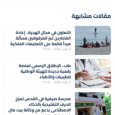
مقالات مشابهة
التعاون في مجال الهجرة.. إعادة
القاصرين غير المرفوقين مسألة
مبدأ قائمة على التعليمات الملكية
السامية (مصدر دبلوماسي)
6 غشت 2026 - 19:45
طب.. الإطلاق الرسمي لمنصة
رقمية جديدة للهيئة الوطنية
للطبيبات والأطباء
6 غشت 2026 - 17:32
مدرسة صيفية في القدس تمزج
الحرف التقليدية بالذكاء
الاصطناعي بدعم من وكالة بيت مال