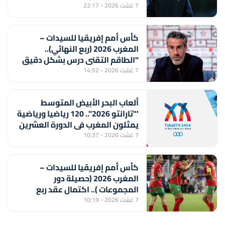
المغربي لأقل من 20 سنة
7 غشت 2026 - 22:17
كأس أمم إفريقيا للسيدات –
المغرب 2026 (ربع النهائي)..
"الطاقم التقني درس بشكل دقيق
منتخب جنوب إفريقيا لتحقيق
7 غشت 2026 - 14:52
الفوز" (خورخي فيلدا)
ألعاب البحر الأبيض المتوسط
’"تارانتو 2026".. 120 رياضيا ورياضية
يمثلون المغرب في الدورة العشرين
7 غشت 2026 - 10:37
كأس أمم إفريقيا للسيدات –
المغرب 2026 (حصيلة دور
المجموعات ).. اكتمال عقد ربع
النهائي ولبؤات الأطلس أمام جنوب
7 غشت 2026 - 10:19
إفريقيا بعيون المونديال