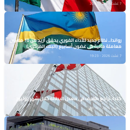
7 غشت 2026 - 20:31
رواندا.. نظام جديد للأداء الفوري يحقق أزيد من 10 ملايين
معاملة مالية في غضون أسابيع (البنك المركزي)
7 غشت 2026 - 19:23
كندا: تراجع طفيف في معدل البطالة خلال شهر يوليوز
7 غشت 2026 - 18:36