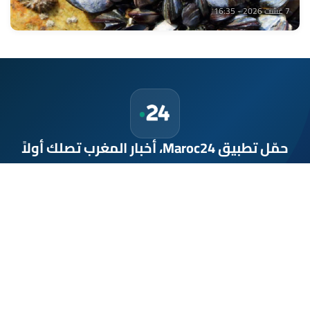
7 غشت 2026 - 16:35
حمّل تطبيق Maroc24، أخبار المغرب تصلك أولاً
تطبيق أخبار المغرب 24 يوفّر لكم متابعة مباشرة لكل الأحداث التي تهمّ
المغرب ومغاربة العالم لحظة بلحظة، مع إشعارات فورية وتغطية
شاملة لكل المستجدات.
تحميل على
App Store
متوفر على
Google Play