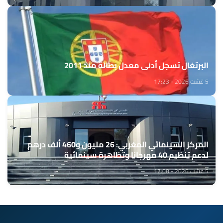
البرتغال تسجل أدنى معدل بطالة منذ 2011
5 غشت 2026 - 17:23
المركز السينمائي المغربي: 26 مليون و460 ألف درهم
لدعم تنظيم 40 مهرجانا وتظاهرة سينمائية
5 غشت 2026 - 17:08