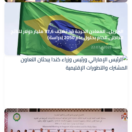
البرازيل.. المعادن الحرجة قد تضيف 37,6 مليار دولار للناتج
الداخلي الخام بحلول عام 2050 (دراسة)
5 غشت 2026 - 22:07
الرئيس الإماراتي ورئيس وزراء كندا يبحثان التعاون
المشترك والتطورات الإقليمية
5 غشت 2026 - 21:34