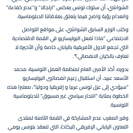
الشواشي، أن سلوك تونس يعكس "ارتجالا" و"عدم كفاءة"
وانعدام رؤية واضح فيما يتعلق بعلاقاتنا الدبلوماسية.
وكتب الوزير السابق الشواشي، على مواقع التواصل
الاجتماعي "ماذا تفعل البوليساريو في القمة الاقتصادية
التي تجمع الدول الأفريقية باليابان، خاصة وأن الأخيرة لا
تعترف بالكيان الانفصالي؟".
بدوره، أكد الأمين العام لمنظمة العمل التونسية، محمد
الأسعد عبيد، أن استقبال زعيم انفصاليي البوليساريو
"سيؤدي إلى عزل تونس عربيا و إفريقيا ودوليا"، معتبرا هذه
الخطوة بمثابة "انتحار سياسي غير مسبوق" للدبلوماسية
التونسية.
وقرر المغرب عدم المشاركة في القمة الثامنة لمنتدى
التعاون الياباني الإفريقي (تيكاد)، التي تنعقد بتونس يومي