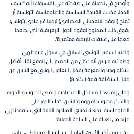
وأوضح في تدوينة على صفحته على (فيسبوك) أنه "لسوء
الحظ، فضلت القيادة السياسية والدبلوماسية التونسية أن
تمنح (الوفد الانفصالي الصحراوي) ترحيبا غير عادي بتونس؛
يفوق ذلك الممنوح لوفود الدول الإفريقية التي نحافظ
معها على علاقات تاريخية ومتميزة".
واعتبر السفير التونسي السابق في سيول ونيودلهي
وطوكيو وبرلين أنه "كان من الممكن أن نتوقع نقلا أفضل
للتكنولوجيا والمعرفة بفضل التعاون الوثيق مع اليابان من
خلال استضافة قمة (يكاد 8)".
وقال إنه بعد المشاكل الاقتصادية ونقص الحبوب والأدوية
والسكر وحبوب القهوة والبنزين، "جاء الدور على
الدبلوماسية لتجعلنا نخشى المبادرة التالية التي ستقودنا إلى
مزيد من العزلة على الساحة الدولية".
من جهته، أكد الأمين العام لحزب التيار الديمقراطي، غازي