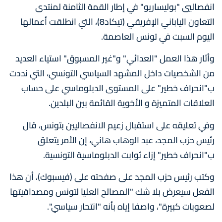
انفصاليي "بوليساريو" في إطار القمة الثامنة لمنتدى
التعاون الياباني الإفريقي (تيكاد8)، التي انطلقت أعمالها
اليوم السبت في تونس العاصمة.
وأثار هذا العمل "العدائي" و"غير المسبوق" استياء العديد
من الشخصيات داخل المشهد السياسي التونسي، التي نددت
ب"انحراف خطير" على المستوى الدبلوماسي على حساب
العلاقات المتميزة و الأخوية القائمة بين البلدين.
وفي تعليقه على استقبال زعيم الانفصاليين بتونس، قال
رئيس حزب المجد، عبد الوهاب هاني، إن الأمر يتعلق
ب"انحراف خطير" إزاء ثوابت الدبلوماسية التونسية.
وكتب رئيس حزب المجد على صفحته على (فيسبوك)، أن هذا
الفعل سيعرض بلا شك "المصالح العليا لتونس ومصداقيتها
لصعوبات كبيرة"، واصفا إياه بأنه "انتحار سياسي".