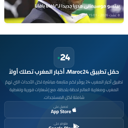
بيتسو موسيماني مدربا جديدا لـ"بافانا بافانا
8 غشت 2026 - 15:01
حمّل تطبيق Maroc24، أخبار المغرب تصلك أولاً
تطبيق أخبار المغرب 24 يوفّر لكم متابعة مباشرة لكل الأحداث التي تهمّ
المغرب ومغاربة العالم لحظة بلحظة، مع إشعارات فورية وتغطية
شاملة لكل المستجدات.
تحميل على
App Store
متوفر على