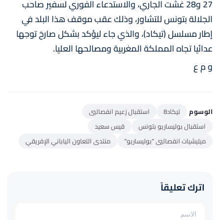
27 و28 غشت الجاري، والاستدعاء الفوري لسفير صاحب
الجلالة بتونس للتشاور، وذلك عقب موقف هذا البلد في
إطار مسلسل (تيكاد)، والذي جاء ليؤكد بشكل صارخ توجها
عدائيا تجاه المملكة المغربية ومصالحها العليا.
و م ع
الوسوم
تيكاد8
استقبال زعيم انفصاليي
استقبال بوليساريو بتونس
قيس سعيد
ميليشيات انفصاليي "بوليساريو"
منتدى التعاون الياباني الإفريقي
اترك تعليقاً