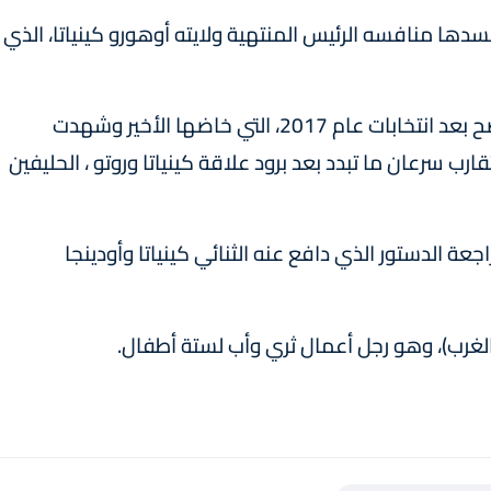
سدها منافسه الرئيس المنتهية ولايته أوهورو كينياتا، الذي
يذكر أن كينياتا ورايلا أودينجا بصما على تقارب واضح بعد انتخابات عام 2017، التي خاضها الأخير وشهدت
قارب سرعان ما تبدد بعد برود علاقة كينياتا وروتو ، الحليفين
عة الدستور الذي دافع عنه الثنائي كينياتا وأودينجا
لغرب)، وهو رجل أعمال ثري وأب لستة أطفال.