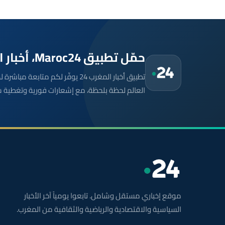
حمّل تطبيق Maroc24، أخبار المغرب تصلك أولاً
تطبيق أخبار المغرب 24 يوفّر لكم متا
العالم لحظة بلحظة، مع إشعارات فورية وتغطية 
موقع إخباري مستقل وشامل. تابعوا يومياً آخر الأخبار
السياسية والاقتصادية والرياضية والثقافية من المغرب.