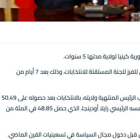
ينيا لولاية مدتها 5 سنوات.
وتم الإعلان الرسمي عن فوز روتو بالمركز الوطني للفرز للجنة المستقلة للانتخابات، وذلك بعد 7 أيام من
وفاز روتو، البالغ من العمر 55 عاما، وهو أيضا نائب الرئيس المنتهية ولايته، بالانتخابات بعد حصوله على 50.49
في المئة من إجمالي الأصوات، متفوقا على منافسه الرئيسي رايلا أودينجا، الذي حصل 48.85 في المئة من
س قبل دخول مجال السياسة في تسعينيات القرن الماضي.