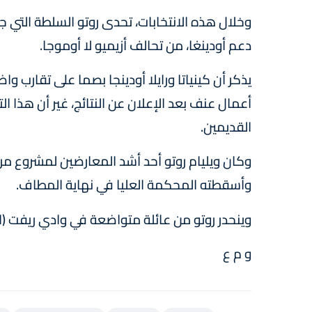
وخلال هذه الانتخابات، تحدى روتو السلطة التي ج
دعم أودينغا، من تحالف أزيميو لا أوموجا.
أعمال عنف بعد الإعلان عن النتائج، غير أن هذا الت
القديمين.
وكان ويليام روتو أحد أشد المعارضين لمشروع مراج
وأسقطته المحكمة العليا في نهاية المطاف.
وينحدر روتو من عائلة متواضعة في وادي ريفت (ا
و م ع