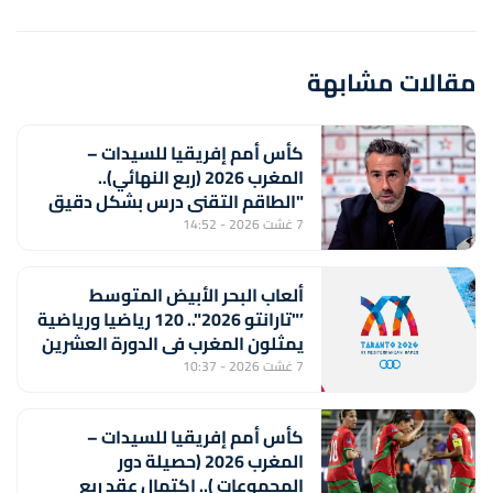
مقالات مشابهة
كأس أمم إفريقيا للسيدات –
المغرب 2026 (ربع النهائي)..
"الطاقم التقني درس بشكل دقيق
منتخب جنوب إفريقيا لتحقيق
7 غشت 2026 - 14:52
الفوز" (خورخي فيلدا)
ألعاب البحر الأبيض المتوسط
’"تارانتو 2026".. 120 رياضيا ورياضية
يمثلون المغرب في الدورة العشرين
7 غشت 2026 - 10:37
كأس أمم إفريقيا للسيدات –
المغرب 2026 (حصيلة دور
المجموعات ).. اكتمال عقد ربع