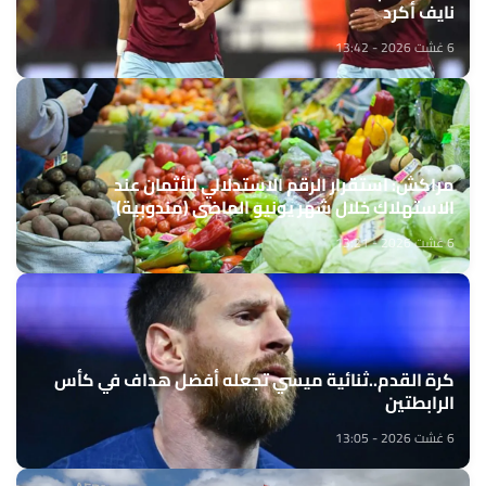
نايف أكرد
6 غشت 2026 - 13:42
مراكش: استقرار الرقم الاستدلالي للأثمان عند
الاستهلاك خلال شهر يونيو الماضي (مندوبية)
6 غشت 2026 - 13:21
كرة القدم..ثنائية ميسي تجعله أفضل هداف في كأس
الرابطتين
6 غشت 2026 - 13:05