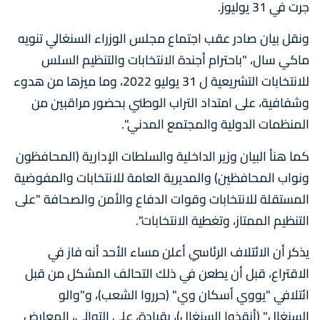
جرت في 31 يوليوز.
ونقل بيان صادر عقب اجتماع مجلس الوزراء السنغالي تنويه
ماكي سال، "باحترام أجندة الانتخابات والتنظيم السلس
للانتخابات التشريعية ل 31 يوليو 2022، وما ميزها من هدوء
وشفافية، على امتداد التراب الوطني بحضور مراقبين من
المنظمات الدولية والمجتمع المدني".
كما هنأ البيان وزير الداخلية والسلطات الإدارية (المحافظون
ونواب المحافظين) والمديرية العامة للانتخابات والمفوضية
المستقلة للانتخابات وقوات الدفاع والأمن والصحافة "على
التنظيم الممتاز، وتغطية الانتخابات".
يذكر أن الائتلاف الرئاسي أعلن مساء الأحد أنه فاز في
الاقتراع، قبل أن يطعن في ذلك التحالف المشكل من قبل
ائتلافي "يووي أسكان وي" (حرروا الشعب)، و"والو
السنغال" (أنقذوا السنغال)، بقيادة، على التوالي، المعارض