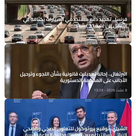
فرنسا.. تمديد دعم مستخدمي السيارات بكثافة في
التنقل إلى غاية 31 غشت
8 غشت 2026 - 14:01
البرتغال.. إحالة تعديلات قانونية بشأن اللجوء وترحيل
الأجانب على المحكمة الدستورية
8 غشت 2026 - 13:29
الشيلي..توقيع بروتوكول للتعاون الصحي والصحي
النباتي بسانتياغو بين (أونسا) ودائرة الزراعة وتربية