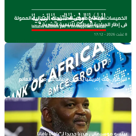
الخميسات ..افتتاح معرض للمنتوجات المجالية الممولة
في إطار المبادرة الوطنية للتنمية البشرية
8 غشت 2026 - 17:12
الناظور.. بنك إفريقيا يحتفي بزبنائه من مغاربة العالم
8 غشت 2026 - 15:35
بيتسو موسيماني مدربا جديدا لـ"بافانا بافانا