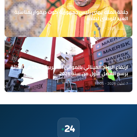
جلالة الملك يهنئ رئيس جمهورية كوت ديفوار بمناسبة
العيد الوطني لبلاده
7 غشت 2026 - 13:27
ارتفاع الرواج المينائي بالموانئ المغربية بـ14,4 في المائة
برسم الفصل الأول من سنة 2026
7 غشت 2026 - 13:06