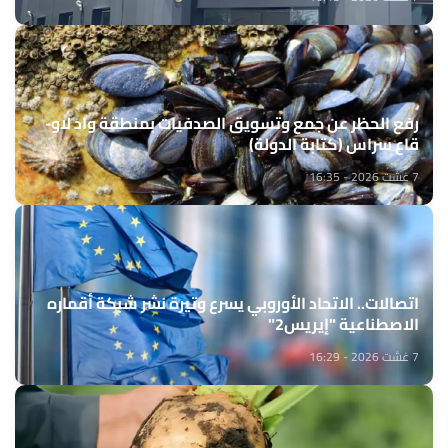
رفع الحظر عن جمع وتسويق الصدفيات بمنطقة واد لاو-
قاع سراس (كتابة الدولة)
7 غشت 2026 - 16:35
اتصالات.. الاتحاد الأوروبي يسرع وتيرة نشر شبكة أقماره
الاصطناعية "إيريس2"
7 غشت 2026 - 16:29