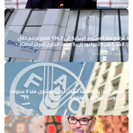
7 غشت 2026 - 14:52
تراجع عجز السيولة البنكية إلى 134,3 مليار درهم خلال
الفترة من 29 يوليوز إلى 5 غشت الجاري (مركز أبحاث)
7 غشت 2026 - 14:42
أسعار الغذاء العالمية تسجل أعلى مستوى منذ 3 سنوات
في يوليوز الماضي (الفاو)
7 غشت 2026 - 14:03