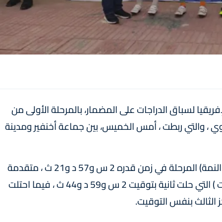
فريقيا لسباق الدراجات على المضمار، بالمرحلة الأولى من
وي ، والتي ربطت ، أمس الخميس، بين جماعة أخنفير ومدينة
وقطعت شاكر (جمعية شباب سوق السبت أولاد النمة) المرحلة في زمن قدره 2 س و57 د و21 ث ، متقدمة
على سلمى حريري ( جمعية أبطال آسفي للدراجات ) التي حلت ثانية بتوقيت 2 س و59 د و44 ث ، فيما احتلت
ز الثالث بنفس التوقيت.