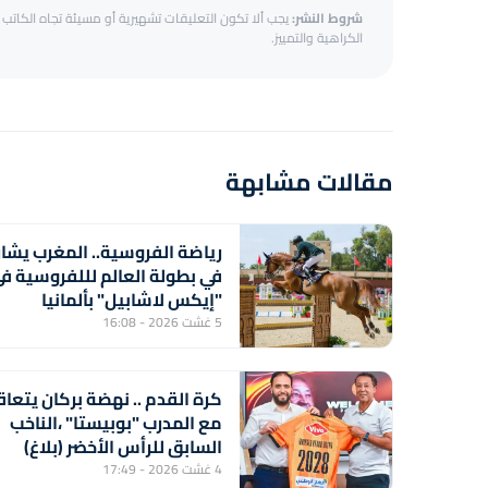
شروط النشر:
يجب ألا تكون التعليقات تشهيرية أو مسيئة تجاه الكاتب أ
الكراهية والتمييز.
مقالات مشابهة
رياضة الفروسية.. المغرب يشا
في بطولة العالم لللفروسية ف
"إيكس لاشابيل" بألمانيا
5 غشت 2026 - 16:08
كرة القدم .. نهضة بركان يتعاق
مع المدرب "بوبيستا" ،الناخب
السابق للرأس الأخضر (بلاغ)
4 غشت 2026 - 17:49