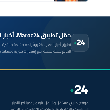
حمّل تطبيق Maroc24، أخبار المغرب تصلك أولاً
تطبيق أخبار المغرب 24 يوفّر لكم متا
العالم لحظة بلحظة، مع إشعارات فورية وتغطية 
موقع إخباري مستقل وشامل. تابعوا يومياً آخر الأخبار
السياسية والاقتصادية والرياضية والثقافية من المغرب.