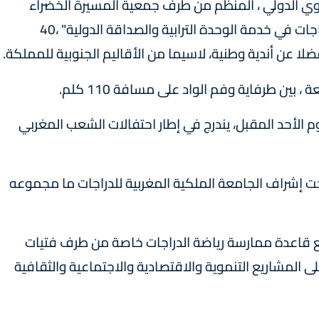
اق الصحراء النسوي الدولي ، المنظم من طرف جمعية المسيرة الخضراء
للدراجات الهوائية بالعيون، تحت شعار "رياضة الدراجات في خدمة الوحدة الترابية والصداقة الدولية" ،40
فضلا عن أندية وطنية، لاسيما من الأقاليم الجنوبية للمملكة.
، بين طرفاية وفم الواد على مسافة 110 كلم.
م الأحد المقبل، يندرج في إطار احتفالات الشعب المغربي
 إشراف الجامعة الملكية المغربية للدراجات ما مجموعه
يع قاعدة ممارسة رياضة الدراجات خاصة من طرف فتيات
ى المشاريع التنموية والاقتصادية والاجتماعية والثقافية