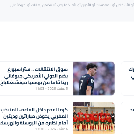
و الأشخاص أو المقدسات أو الأديان أو الله. كما يجب ألا تتضمن إهانات أو تحريضاً على
رك
سوق الانتقالات .. ستراسبورغ
ي
يضم الدولي الأمريكي جيوفاني
رينا قاما من بروسيا مونشنغلاباخ
5 غشت 2026 - 11:03
د
كرة القدم داخل القاعة.. المنتخب
المغربي يخوض مباراتين وديتين
أمام نظيره من البوسنة والهرسك
4 غشت 2026 - 13:36