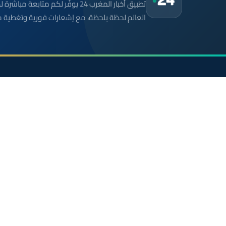
تطبيق أخبار المغرب 24 يوفّر لكم متا
العالم لحظة بلحظة، مع إشعارات فورية وتغطية 
موقع إخباري مستقل وشامل. تابعوا يومياً آخر الأخبار
السياسية والاقتصادية والرياضية والثقافية من المغرب.