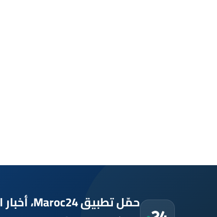
حمّل تطبيق Maroc24، أخبار المغرب تصلك أولاً