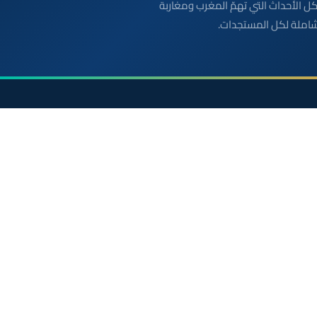
بعة مباشرة لكل الأحداث التي تهمّ المغرب ومغاربة
شاملة لكل المستجدات.
الأقسام
روابط مفيدة
أخبار وطنية
الملك محمد السادس
رياضة
ولي العهد الأمير مولاي
سياسة
مواقيت الصلاة بالمغرب
دولي
خريطة المغرب
جهات
الصحراء المغربية
صحة