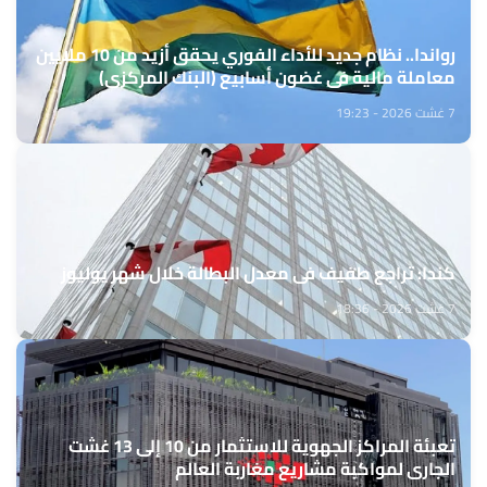
رواندا.. نظام جديد للأداء الفوري يحقق أزيد من 10 ملايين
معاملة مالية في غضون أسابيع (البنك المركزي)
7 غشت 2026 - 19:23
كندا: تراجع طفيف في معدل البطالة خلال شهر يوليوز
7 غشت 2026 - 18:36
تعبئة المراكز الجهوية للاستثمار من 10 إلى 13 غشت
الجاري لمواكبة مشاريع مغاربة العالم