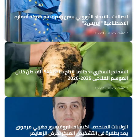
اتصالات.. الاتحاد الأوروبي يسرع وتيرة نشر شبكة أقماره
الاصطناعية "إيريس2"
7 غشت 2026 - 16:29
الشمندر السكري بدكالة.. إنتاج يناهز 544 ألف طن خلال
الموسم الفلاحي 2025-2026
7 غشت 2026 - 16:27
الولايات المتحدة.. اكتشاف لبروفيسور مغربي مرموق
يعد بطفرة في التشخيص المبكر لمرض الزهايمر