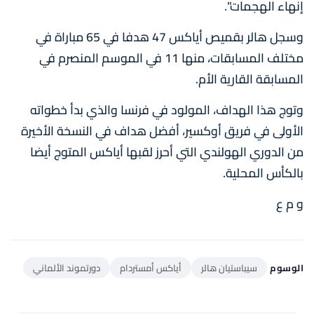
إنهاء الهجمات".
وسجل هالر بقميص أياكس 47 هدفا في 65 مباراة في
مختلف المسابقات، منها 11 في الموسم المنصرم في
المسابقة القارية الأم.
وتوج هذا الهداف، المولود في فرنسا والذي بدأ خطواته
الأولى في فريق أوكسير، أفضل هداف في النسخة الأخيرة
من الدوري الهولندي التي أحرز لقبها أياكس المتوج أيضا
بالكأس المحلية.
و م ع
الوسوم
سيباستيان هالر
أياكس أمستردام
دورتموند الألماني