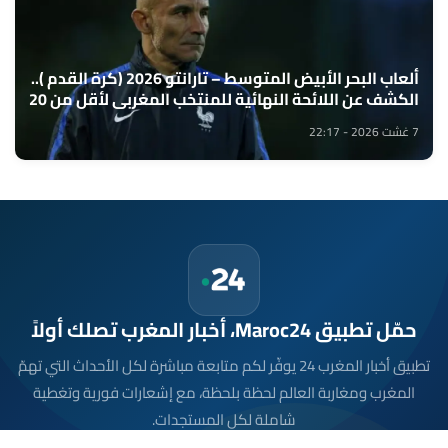
ألعاب البحر الأبيض المتوسط – تارانتو 2026 (كرة القدم )..
الكشف عن اللائحة النهائية للمنتخب المغربي لأقل من 20
سنة
7 غشت 2026 - 22:17
حمّل تطبيق Maroc24، أخبار المغرب تصلك أولاً
تطبيق أخبار المغرب 24 يوفّر لكم متابعة مباشرة لكل الأحداث التي تهمّ
المغرب ومغاربة العالم لحظة بلحظة، مع إشعارات فورية وتغطية
شاملة لكل المستجدات.