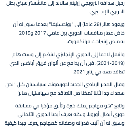
رحيل هدافه النرويجي إرلينغ هالاند إلى مانشستر سيتي بطل
الدوري الإنجليزي.
ويعود هالر (28 عاما) إلى "بوندسليغا" بعدما سبق له أن
خاض غمار منافسات الدوري بين عامي 2017 و2019
بقميص إينتراخت فرانكفورت.
وانتقل لاحقا إلى الدوري الإنجليزي لينضم إلى وست هام
(2019-2021)، قبل أن يدافع عن ألوان فريق أياكس الذي
تعاقد معه في يناير 2021.
وقال المدير الرياضي الجديد لدورتموند، سيباستيان كيل "نحن
سعداء جدا لأننا تمكنا من التعاقد مع سيباستيان هالر".
وتابع "هو مهاجم يملك خبرة وتألق مؤخرا في مسابقة
دوري أبطال أوروبا، ولكنه يعرف أيضا الدوري الألماني
وسبق له أن أثبت قدراته وصفاته كمهاجم يعرف جيدا كيفية