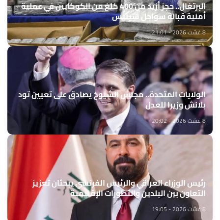
البرتغال.. حجز أزيد من 400 كلغ من الكوكايين في عملية
أمنية قبالة سواحل سينيس
8 غشت 2026 - 21:01
الولايات المتحدة.. مجلس الشيوخ يصادق على تعيين تود
بلانش وزيرا للعدل
8 غشت 2026 - 20:02
رئيس الوزراء العراقي والرئيس الفرنسي يبحثان تعزيز
التعاون بين البلدين والتطورات الإقليمية
8 غشت 2026 - 19:05