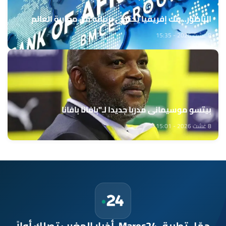
الناظور.. بنك إفريقيا يحتفي بزبنائه من مغاربة العالم
8 غشت 2026 - 15:35
بيتسو موسيماني مدربا جديدا لـ"بافانا بافانا
8 غشت 2026 - 15:01
حمّل تطبيق Maroc24، أخبار المغرب تصلك أولاً