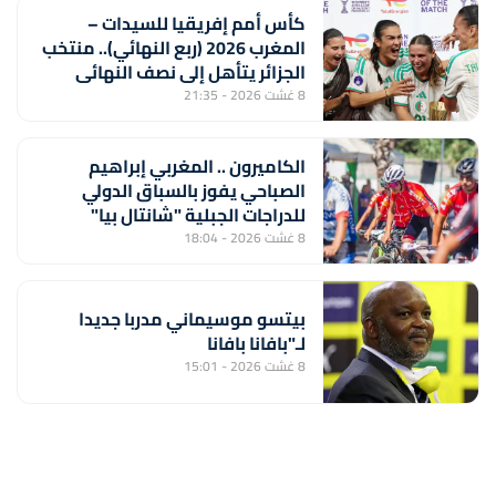
كأس أمم إفريقيا للسيدات –
المغرب 2026 (ربع النهائي).. منتخب
الجزائر يتأهل إلى نصف النهائي
بفوزه على نظيره الايفواري (2-1)
8 غشت 2026 - 21:35
الكاميرون .. المغربي إبراهيم
الصباحي يفوز بالسباق الدولي
للدراجات الجبلية "شانتال بيا"
8 غشت 2026 - 18:04
بيتسو موسيماني مدربا جديدا
لـ"بافانا بافانا
8 غشت 2026 - 15:01