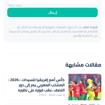
1000
/1000
إرسال
شروط النشر:
يجب ألا تكون التعليقات تشهيرية أو مسيئة تجاه الكاتب أو
الأشخاص أو المقدسات أو الأديان أو الله. كما يجب ألا تتضمن إهانات أو تحريضاً
على الكراهية والتمييز.
مقالات مشابهة
كأس أمم إفريقيا للسيدات –2026 :
المنتخب المغربي يمر إلى دور
النصف ،عقب فوزه على نظيره
الجنوب إفريقي (2-1) ويتأهل إلى
8 غشت 2026 - 23:02
مونديال 2027