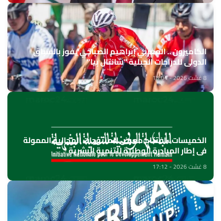
الكاميرون .. المغربي إبراهيم الصباحي يفوز بالسباق
الدولي للدراجات الجبلية "شانتال بيا"
8 غشت 2026 - 18:04
الخميسات ..افتتاح معرض للمنتوجات المجالية الممولة
في إطار المبادرة الوطنية للتنمية البشرية
8 غشت 2026 - 17:12