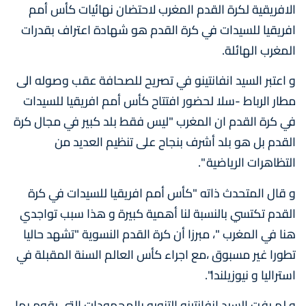
الافريقية لكرة القدم المغرب لاحتضان نهائيات كأس أمم
افريقيا للسيدات في كرة القدم هو شهادة اعتراف بقدرات
المغرب الهائلة.
و اعتبر السيد انفانتينو في تصريح للصحافة عقب وصوله الى
مطار الرباط -سلا لحضور افتتاح كأس أمم افريقيا للسيدات
في كرة القدم ان المغرب "ليس فقط بلد كبير في مجال كرة
القدم بل هو بلد أشرف بنجاح على تنظيم العديد من
التظاهرات الرياضية ".
و قال المتحدث ذاته "كأس أمم افريقيا للسيدات في كرة
القدم تكتسي بالنسبة لنا أهمية كبيرة و هذا سبب تواجدي
هنا في المغرب "، مبرزا أن كرة القدم النسوية "تشهد حاليا
تطورا غير مسبوق ،مع اجراء كأس العالم السنة المقبلة في
استراليا و نيوزيلندا".
و لم يفت السيد انفانتينو التنويه بالمجهودات التي يقوم بها