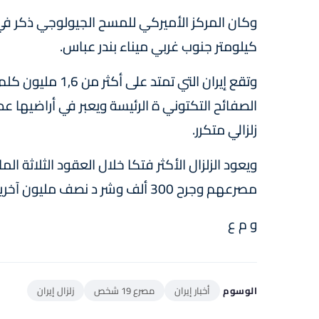
كيلومتر جنوب غربي ميناء بندر عباس.
الصفائح التكتوني ة الرئيسة ويعبر في أراضيها ع
زلزالي متكرر.
مصرعهم وجرح 300 ألف وشر د نصف مليون آخرين جراء زلزال بقوة 7,3 درجات ضرب شمال البلاد.
و م ع
الوسوم
أخبار إيران
مصرع 19 شخص
زلزال إيران