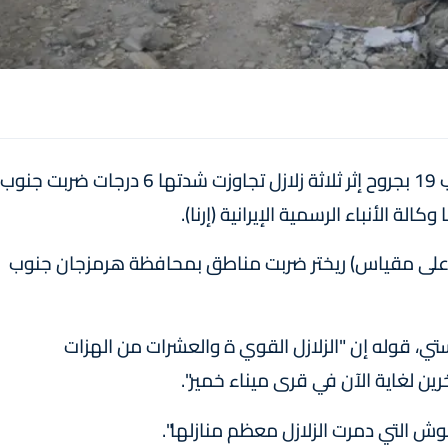
لقي خمسة أشخاص على الأقل مصرعهم وأصيب 19 بجروح إثر ثلاثة زلازل تجاوزت شدتها 6 درجات ضربت جنوب
لة الأنباء الرسمية الإيرانية (إرنا).
رت الوكالة أن "3 زلازل بقو ة 6,1 و6,1 و6,3 (على مقياس) ريختر ضربت مناطق بمحافظة هرمزجان جنوب
 قوله إن "الزلازل القوي ة والعشرات من الهزات
ش التي دمرت الزلازل معظم منازلها".