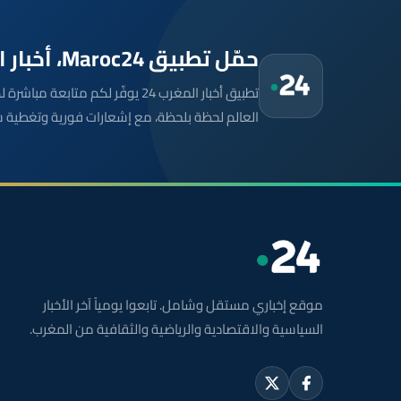
حمّل تطبيق Maroc24، أخبار المغرب تصلك أولاً
تطبيق أخبار المغرب 24 يوفّر لكم متا
العالم لحظة بلحظة، مع إشعارات فورية وتغطية 
موقع إخباري مستقل وشامل. تابعوا يومياً آخر الأخبار
السياسية والاقتصادية والرياضية والثقافية من المغرب.