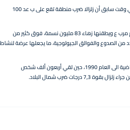
وكان المركز الأميركي للمسح الجيولوجي ذكر في وقت سابق أن زلزالا ضرب منطقة تقع على ب عد 100
وتقع إيران التي تمتد على أكثر من 1,6 مليون كلم مرب ع ويطقنها زهاء 83 مليون نسمة، فوق كثير من
دد من الصدوع والفوالق الجيولوجية، ما يجعلها عرضة لنشاط
ويعود الزلزال الأكثر فتكا خلال العقود الثلاثة الماضية الى العام 1990، حين لقي أربعون ألف شخص