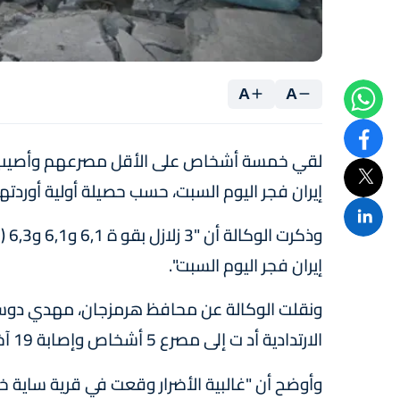
A
A
إيران فجر اليوم السبت، حسب حصيلة أولية أوردتها وكا
وذك
إيران فجر اليوم السبت".
ونقلت الوكالة عن محافظ هرمزجان، مهدي دوستي،
الارتدادية أد ت إلى مصرع 5 أشخاص وإصابة 19 آخرين لغاية الآن في قرى ميناء خمير".
وأوضح أن "غالبية الأضرار وقعت في قرية ساية خو