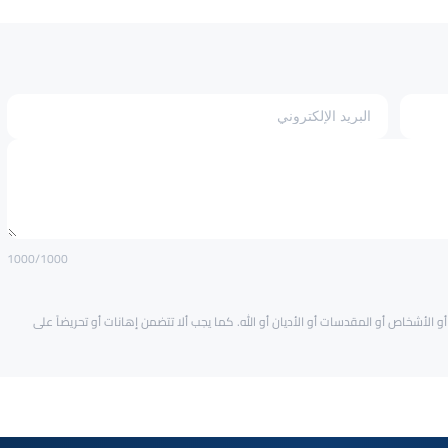
1000
/1000
و الأشخاص أو المقدسات أو الأديان أو الله. كما يجب ألا تتضمن إهانات أو تحريضاً على