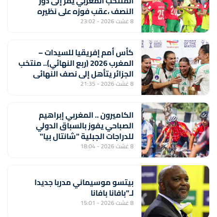
المنتخب المغربي يمر إلى دور
النصف ،عقب فوزه على نظيره
الجنوب إفريقي (2-1) ويتأهل إلى
8 غشت 2026 - 23:02
مونديال 2027
كأس أمم إفريقيا للسيدات –
المغرب 2026 (ربع النهائي).. منتخب
الجزائر يتأهل إلى نصف النهائي
بفوزه على نظيره الايفواري (2-1)
8 غشت 2026 - 21:35
الكاميرون .. المغربي إبراهيم
الصباحي يفوز بالسباق الدولي
للدراجات الجبلية "شانتال بيا"
8 غشت 2026 - 18:04
بيتسو موسيماني مدربا جديدا
لـ"بافانا بافانا
8 غشت 2026 - 15:01