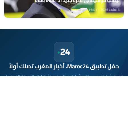
بيتسو موسيماني مدربا جديدا لـ"بافانا بافانا
8 غشت 2026 - 15:01
حمّل تطبيق Maroc24، أخبار المغرب تصلك أولاً
تطبيق أخبار المغرب 24 يوفّر لكم متابعة مباشرة لكل الأحداث التي تهمّ
المغرب ومغاربة العالم لحظة بلحظة، مع إشعارات فورية وتغطية
شاملة لكل المستجدات.
تحميل على
App Store
متوفر على
Google Play