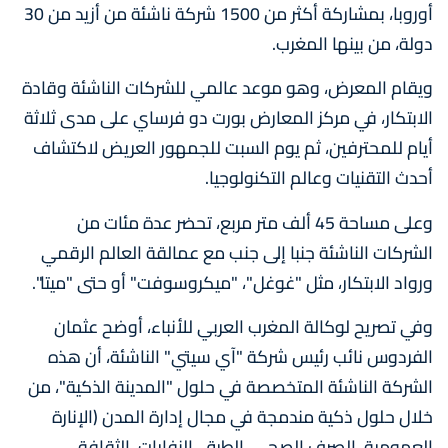
أوروبا، بمشاركة أكثر من 1500 شركة ناشئة من أزيد من 30
دولة، من بينها المغرب.
ويقام المعرض، وهو موعد عالمي للشركات الناشئة وقادة
الابتكار، في مركز المعارض بورت دو فرساي على مدى ثلاثة
أيام للمحترفين، ثم يوم السبت للجمهور العريض لاكتشاف
أحدث التقنيات وعالم التكنولوجيا.
وعلى مساحة 45 ألف متر مربع، تحضر عدة مئات من
الشركات الناشئة جنبا إلى جنب مع عمالقة العالم الرقمي
ورواد الابتكار، مثل "غوغل"، "ميكروسوفت" أو حتى "ميتا".
وفي تصريح لوكالة المغرب العربي للأنباء، أوضح عثمان
الفردوس نائب رئيس شركة "آي سيتي" الناشئة، أن هذه
الشركة الناشئة المتخصصة في حلول "المدينة الذكية"، من
خلال حلول ذكية مندمجة في مجال إدارة المدن (الإنارة
العمومية، الصرف الصحي، الطرق، النفايات، الثقافة،