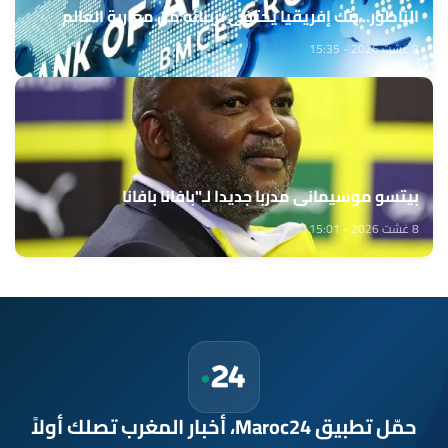
الناظور.. بنك إفريقيا يحتفي بزبنائه من مغاربة العالم
8 غشت 2026 - 15:35
بيتسو موسيماني مدربا جديدا لـ"بافانا بافانا
8 غشت 2026 - 15:01
حمّل تطبيق Maroc24، أخبار المغرب تصلك أولاً