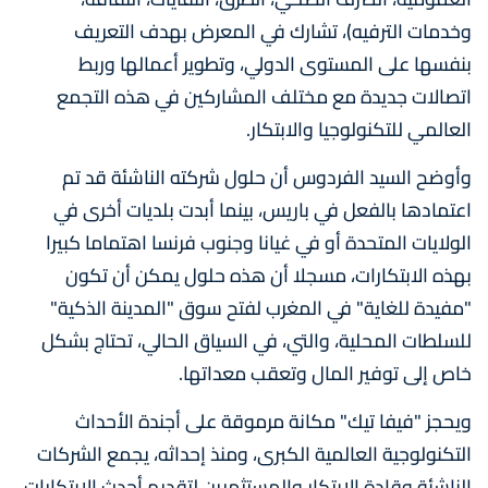
وخدمات الترفيه)، تشارك في المعرض بهدف التعريف
بنفسها على المستوى الدولي، وتطوير أعمالها وربط
اتصالات جديدة مع مختلف المشاركين في هذه التجمع
العالمي للتكنولوجيا والابتكار.
وأوضح السيد الفردوس أن حلول شركته الناشئة قد تم
اعتمادها بالفعل في باريس، بينما أبدت بلديات أخرى في
الولايات المتحدة أو في غيانا وجنوب فرنسا اهتماما كبيرا
بهذه الابتكارات، مسجلا أن هذه حلول يمكن أن تكون
"مفيدة للغاية" في المغرب لفتح سوق "المدينة الذكية"
للسلطات المحلية، والتي، في السياق الحالي، تحتاج بشكل
خاص إلى توفير المال وتعقب معداتها.
ويحجز "فيفا تيك" مكانة مرموقة على أجندة الأحداث
التكنولوجية العالمية الكبرى، ومنذ إحداثه، يجمع الشركات
الناشئة وقادة الابتكار والمستثمرين لتقديم أحدث الابتكارات