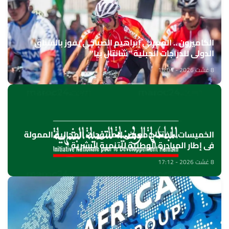
الكاميرون .. المغربي إبراهيم الصباحي يفوز بالسباق
الدولي للدراجات الجبلية "شانتال بيا"
8 غشت 2026 - 18:04
الخميسات ..افتتاح معرض للمنتوجات المجالية الممولة
في إطار المبادرة الوطنية للتنمية البشرية
8 غشت 2026 - 17:12