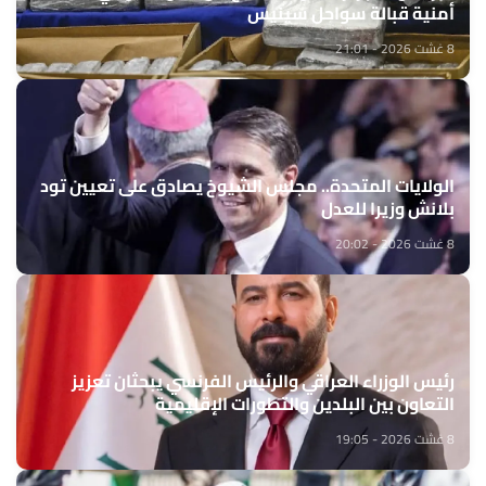
أمنية قبالة سواحل سينيس
8 غشت 2026 - 21:01
الولايات المتحدة.. مجلس الشيوخ يصادق على تعيين تود
بلانش وزيرا للعدل
8 غشت 2026 - 20:02
رئيس الوزراء العراقي والرئيس الفرنسي يبحثان تعزيز
التعاون بين البلدين والتطورات الإقليمية
8 غشت 2026 - 19:05