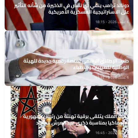
دونالد ترامب ينفي أي نقص في الذخيرة من شأنه التأثير
على الاستراتيجية العسكرية الأمريكية
6 غشت 2026 - 18:15
طب.. الإطلاق الرسمي لمنصة رقمية جديدة للهيئة
الوطنية للطبيبات والأطباء
6 غشت 2026 - 17:32
جلالة الملك يتلقى برقية تهنئة من رئيس جمهورية
سلوفاكيا بمناسبة ذكرى عيد العرش المجيد
6 غشت 2026 - 16:45