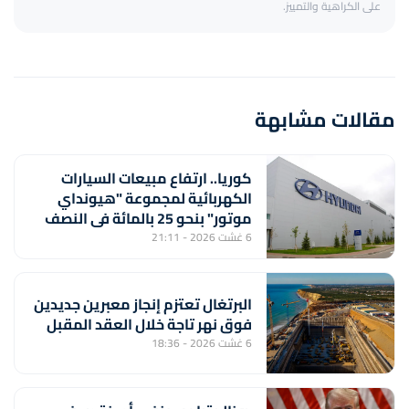
على الكراهية والتمييز.
مقالات مشابهة
كوريا.. ارتفاع مبيعات السيارات
الكهربائية لمجموعة "هيونداي
موتور" بنحو 25 بالمائة في النصف
الأول من السنة
6 غشت 2026 - 21:11
البرتغال تعتزم إنجاز معبرين جديدين
فوق نهر تاجة خلال العقد المقبل
6 غشت 2026 - 18:36