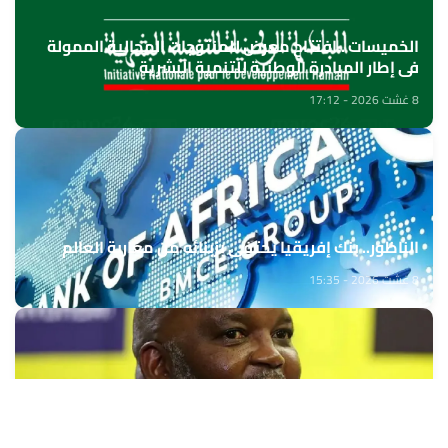
الخميسات ..افتتاح معرض للمنتوجات المجالية الممولة
في إطار المبادرة الوطنية للتنمية البشرية
8 غشت 2026 - 17:12
الناظور.. بنك إفريقيا يحتفي بزبنائه من مغاربة العالم
8 غشت 2026 - 15:35
بيتسو موسيماني مدربا جديدا لـ"بافانا بافانا