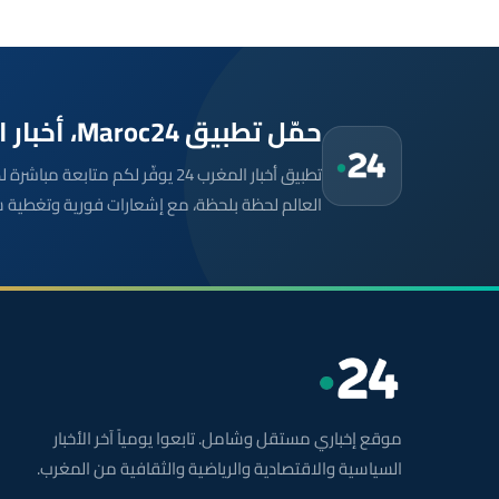
حمّل تطبيق Maroc24، أخبار المغرب تصلك أولاً
تطبيق أخبار المغرب 24 يوفّر لكم متا
العالم لحظة بلحظة، مع إشعارات فورية وتغطية 
موقع إخباري مستقل وشامل. تابعوا يومياً آخر الأخبار
السياسية والاقتصادية والرياضية والثقافية من المغرب.