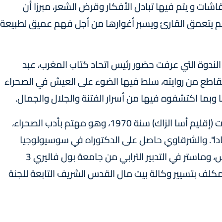
ات و يتم فيها تبادل الأفكار وقرض الشعر، مبرزا أن
 لم يتعمق القارئ ويسبر أغوارها من أجل فهم عميق لطبيعة
لندوة التي عرفت حضور رئيس اتحاد كتاب المغرب، عبد
المقاطع من روايته، سلط فيها الضوء على العيش في الصحراء
 وبما اكتشفوه فيها من أسرار الفتنة والجلال والجمال.
يذكر أن محمد سالم الشرقاوي من مواليد البويرات (إقليم أسا الزاك) سنة 1970، وهو مهتم بأدب الصحراء،
ادا". والشرقاوي حاصل على الدكتوراه في سوسيولوجيا
الإعلام من جامعة سيدي محمد بن عبد الله بفاس، وماستر في التدبير الترابي من جامعة بول فاليري 3
مكلف بتسيير وكالة بيت مال القدس الشريف التابعة للجنة