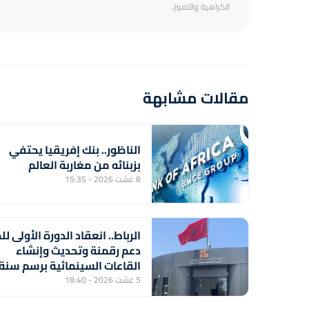
الكراهية والتمييز.
مقالات مشابهة
الناظور.. بنك إفريقيا يحتفي
بزبنائه من مغاربة العالم
8 غشت 2026 - 15:35
الرباط.. انعقاد الدورة الأولى لل
دعم رقمنة وتحديث وإنشاء
القاعات السينمائية برسم سنة
2026
5 غشت 2026 - 18:40