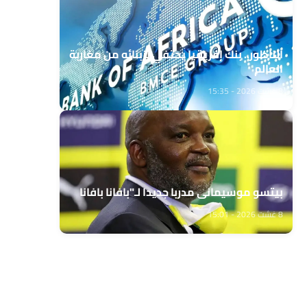
الناظور.. بنك إفريقيا يحتفي بزبنائه من مغاربة
العالم
8 غشت 2026 - 15:35
بيتسو موسيماني مدربا جديدا لـ"بافانا بافانا
8 غشت 2026 - 15:01