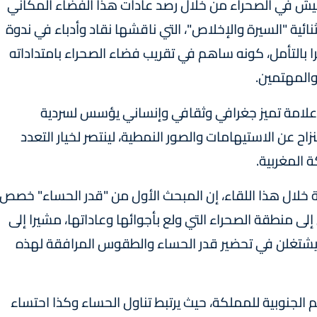
عيش في الصحراء من خلال رصد عادات هذا الفضاء المكاني
ثنائية "السيرة والإخلاص"، التي ناقشها نقاد وأدباء في ندوة
 بالتأمل، كونه ساهم في تقريب فضاء الصحراء بامتداداته
والمهتمين.
ء، علامة تميز جغرافي وثقافي وإنساني يؤسس لسردية
 عن الاستيهامات والصور النمطية، لينتصر لخيار التعدد
 المغربية.
ة خلال هذا اللقاء، إن المبحث الأول من "قدر الحساء" خصص
لى منطقة الصحراء التي ولع بأجوائها وعاداتها، مشيرا إلى
يشتغلن في تحضير قدر الحساء والطقوس المرافقة لهذه
 الجنوبية للمملكة، حيث يرتبط تناول الحساء وكذا احتساء