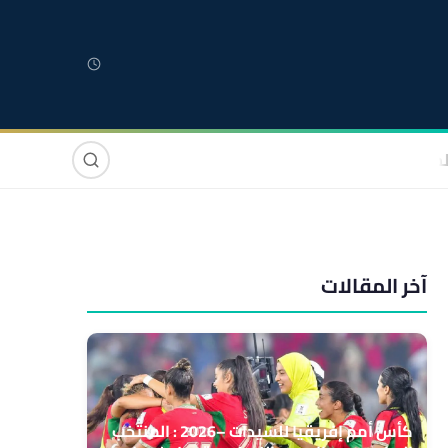
لمغربية
مغاربة العالم
دولي
صوت وصورة
آخر المقالات
كأس أمم إفريقيا للسيدات –2026 : المنتخب