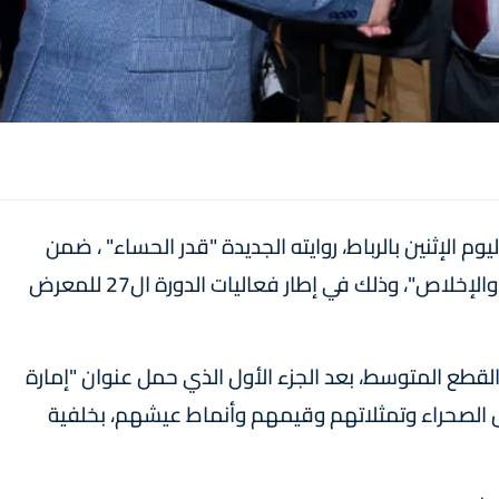
 الإثنين بالرباط، روايته الجديدة "قدر الحساء" ، ضمن
ثنائيته حول أدب الصحراء، والموسومة ب"السيرة والإخلاص"، وذلك في إطار فعاليات الدورة ال27 للمعرض
، التي تقع في 249 صفحة من القطع المتوسط، بعد الجزء الأول الذي حمل عنوان "إمارة
 أفكار أهل الصحراء وتمثلاتهم وقيمهم وأنماط عيشهم، بخلفية