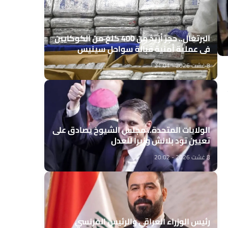
البرتغال.. حجز أزيد من 400 كلغ من الكوكايين
في عملية أمنية قبالة سواحل سينيس
8 غشت 2026 - 21:01
الولايات المتحدة.. مجلس الشيوخ يصادق على
تعيين تود بلانش وزيرا للعدل
8 غشت 2026 - 20:02
رئيس الوزراء العراقي والرئيس الفرنسي