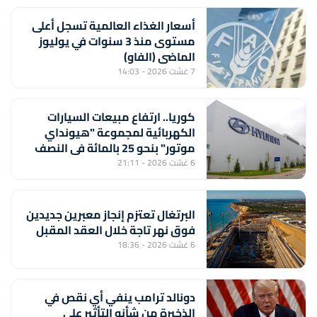
أسعار الغذاء العالمية تسجل أعلى
مستوى منذ 3 سنوات في يوليوز
الماضي (الفاو)
7 غشت 2026 - 14:03
كوريا.. ارتفاع مبيعات السيارات
الكهربائية لمجموعة "هيونداي
موتور" بنحو 25 بالمائة في النصف
الأول من السنة
6 غشت 2026 - 21:11
البرتغال تعتزم إنجاز معبرين جديدين
فوق نهر تاجة خلال العقد المقبل
6 غشت 2026 - 18:36
دونالد ترامب ينفي أي نقص في
الذخيرة من شأنه التأثير على