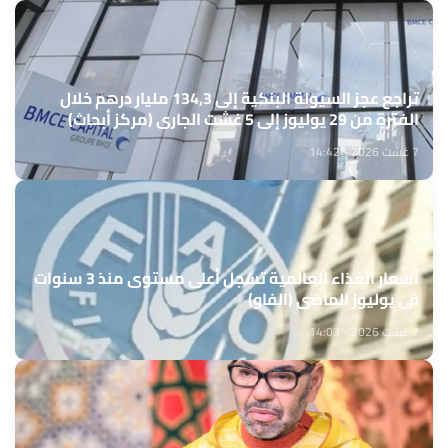
تراجع عجز السيولة البنكية إلى 134,3 مليار درهم خلال
الفترة من 29 يوليوز إلى 5 غشت الجاري (مركز أبحاث)
7 غشت 2026 - 14:42
أسعار الغذاء العالمية تسجل أعلى مستوى منذ 3 سنوات
في يوليوز الماضي (الفاو)
7 غشت 2026 - 14:03