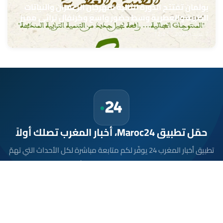
بولمان تفتتح الدورة الثانية لمهرجان الزعفران والنباتات
الطبية والعطرية وسط حضور واسع وكرنفال تراثي مميز
7 غشت 2026 - 12:21
حمّل تطبيق Maroc24، أخبار المغرب تصلك أولاً
تطبيق أخبار المغرب 24 يوفّر لكم متابعة مباشرة لكل الأحداث التي تهمّ
المغرب ومغاربة العالم لحظة بلحظة، مع إشعارات فورية وتغطية
شاملة لكل المستجدات.
تحميل على
App Store
متوفر على