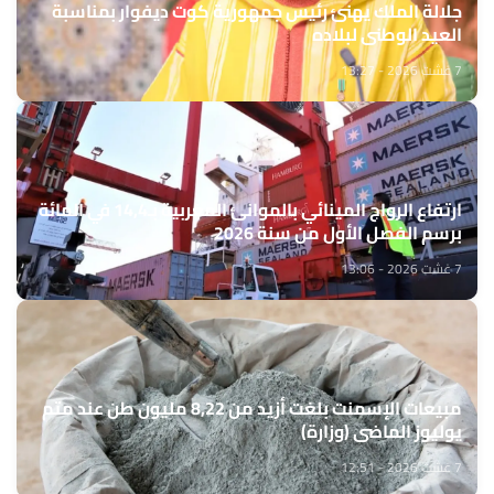
جلالة الملك يهنئ رئيس جمهورية كوت ديفوار بمناسبة
العيد الوطني لبلاده
7 غشت 2026 - 13:27
ارتفاع الرواج المينائي بالموانئ المغربية بـ14,4 في المائة
برسم الفصل الأول من سنة 2026
7 غشت 2026 - 13:06
مبيعات الإسمنت بلغت أزيد من 8,22 مليون طن عند متم
يوليوز الماضي (وزارة)
7 غشت 2026 - 12:51