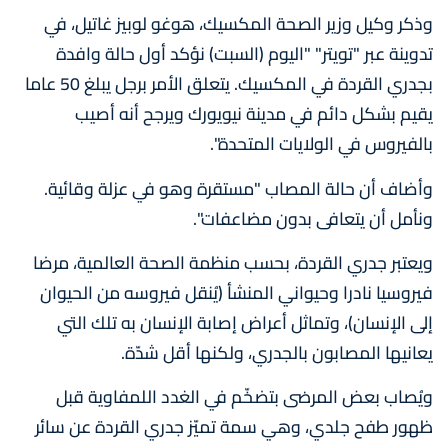
وذكر وكيل وزير الصحة المكسيك، هوغو لوبيز غاتيل، في
تدوينة عبر "تويتر" "اليوم (السبت) نؤكد أول حالة وافدة
بجدري القردة في المكسيك. يتعلق الأمر برجل يبلغ 50 عاما
يقيم بشكل دائم في مدينة نيويورك ويرجح أنه أصيب
بالفيروس في الولايات المتحدة".
وأضاف أن حالة المصاب "مستقرة وهو في عزلة وقائية.
ونأمل أن يتعافى بدون مضاعفات".
ويعتبر جدري القردة، بحسب منظمة الصحة العالمية، مرضا
فيروسيا نادرا وحيواني المنشأ (يُنقل فيروسه من الحيوان
إلى الإنسان)، وتماثل أعراض إصابة الإنسان به تلك التي
يعانيها المصابون بالجدري، ولكنها أقل شدّة.
ويُصاب بعض المرضى بتضخّم في الغدد اللمفاوية قبل
ظهور طفح جلدي، وهي سمة تميّز جدري القردة عن سائر