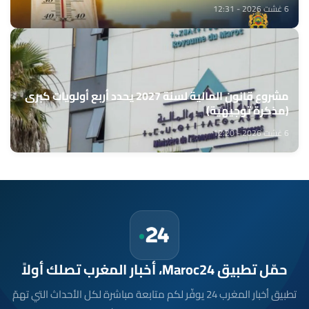
(نشرة إنذارية)
6 غشت 2026 - 12:31
مشروع قانون المالية لسنة 2027 يحدد أربع أولويات كبرى
(مذكرة توجيهية)
6 غشت 2026 - 12:20
حمّل تطبيق Maroc24، أخبار المغرب تصلك أولاً
تطبيق أخبار المغرب 24 يوفّر لكم متابعة مباشرة لكل الأحداث التي تهمّ